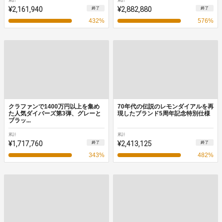
累計
累計
¥2,161,940
¥2,882,880
終了
終了
432
%
576
%
クラファンで1400万円以上を集め
70年代の伝説のレモンダイアルを再
た人気ダイバーズ第3弾、グレーと
現したブランド5周年記念特別仕様
ブラッ...
累計
累計
¥1,717,760
¥2,413,125
終了
終了
343
%
482
%