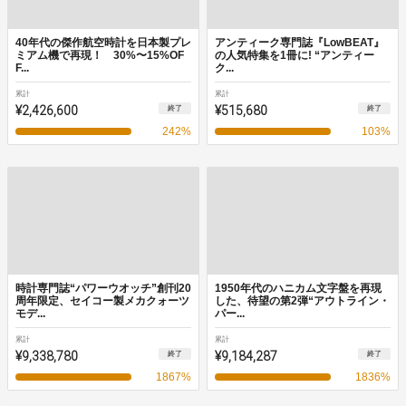
40年代の傑作航空時計を日本製プレ
アンティーク専門誌『LowBEAT』
ミアム機で再現！ 30%〜15%OF
の人気特集を1冊に! “アンティー
F...
ク...
累計
累計
¥2,426,600
¥515,680
終了
終了
242
%
103
%
時計専門誌“パワーウオッチ”創刊20
1950年代のハニカム文字盤を再現
周年限定、セイコー製メカクォーツ
した、待望の第2弾“アウトライン・
モデ...
パー...
累計
累計
¥9,338,780
¥9,184,287
終了
終了
1867
%
1836
%