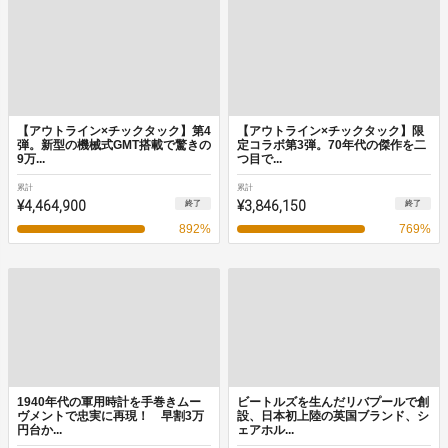
【アウトライン×チックタック】第4
【アウトライン×チックタック】限
弾。新型の機械式GMT搭載で驚きの
定コラボ第3弾。70年代の傑作を二
9万...
つ目で...
累計
累計
¥4,464,900
¥3,846,150
終了
終了
892
%
769
%
1940年代の軍用時計を手巻きムー
ビートルズを生んだリバプールで創
ヴメントで忠実に再現！ 早割3万
設、日本初上陸の英国ブランド、シ
円台か...
ェアホル...