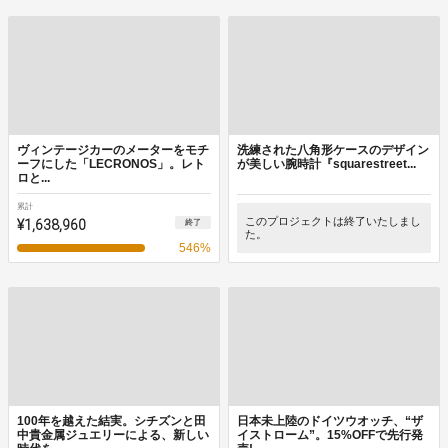
ヴィンテージカーのメーターをモチ
洗練された八角形ケースのデザイン
ーフにした「LECRONOS」。レト
が美しい腕時計『squarestreet...
ロと...
累計
¥1,638,960
このプロジェクトは終了いたしまし
終了
た。
546
%
100年を越えた結実。シチズンと田
日本未上陸のドイツウオッチ、“ザ
中貴金属ジュエリーによる、新しい
イストローム”。15%OFFで先行発