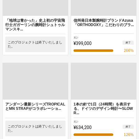
「地球は青かった」史上初の宇宙飛
信州発日本製腕時計ブランドAzusa
行士ガガーリンの腕時計シュトゥル
「ORTHODOXY」こだわりのブラ...
マンスキ...
累計
このプロジェクトは終了いたしまし
¥399,000
終了
た。
266
%
アンダーン最新シリーズTROPICAL
1本の針で1日（24時間）を表示す
とMN STRAPがコラボレーショ...
る、ドイツのデザイン時計〜SLOW
R...
累計
このプロジェクトは終了いたしまし
¥634,200
終了
た。
126
%