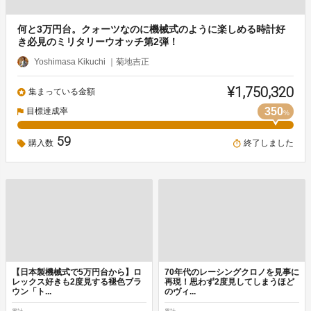
何と3万円台。クォーツなのに機械式のように楽しめる時計好
き必見のミリタリーウオッチ第2弾！
Yoshimasa Kikuchi ｜菊地吉正
¥1,750,320
集まっている金額
350
目標達成率
%
59
購入数
終了しました
【日本製機械式で5万円台から】ロ
70年代のレーシングクロノを見事に
レックス好きも2度見する褪色ブラ
再現！思わず2度見してしまうほど
ウン「ト...
のヴィ...