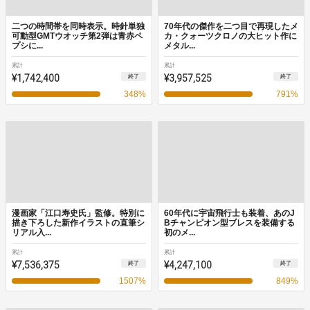
二つの時間帯を同時表示。時針単独
70年代の傑作を二つ目で再現したメ
可動型GMTウオッチ第2弾は青赤ペ
カ・クォーツクロノの大ヒット作に
プシに...
メタル...
累計
累計
¥1,742,400
¥3,957,525
終了
終了
348
%
791
%
漫画家「江口寿史氏」監修。特別に
60年代に宇宙飛行士も装着、あのJ
描き下ろした新作イラストの直筆シ
Bチャンピオン型ブレスを装備する
リアル入...
初のメ...
累計
累計
¥7,536,375
¥4,247,100
終了
終了
1507
%
849
%