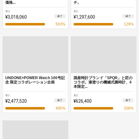
価格...
チ。
累計
累計
¥3,018,060
¥1,297,600
終了
終了
503
%
129
%
UNDONE×POWER Watch 100号記
国産時計ブランド「SPQR」と匠の
念 限定コラボレーション企画
コラボ。漆塗りの機械式腕時計、4
本限定...
累計
累計
¥2,477,520
¥626,400
終了
終了
495
%
208
%