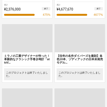
累計
累計
¥2,376,000
¥4,677,670
終了
終了
475
%
4677
%
ミラノの工業デザイナーが作った！
【往年の名作ダイバーズを復刻】各
革新的なクラシック手巻き時計「at
色10本、ゾディアックの日本未発売
toV...
モデル...
このプロジェクトは終了いたしまし
このプロジェクトは終了いたしまし
た。
た。