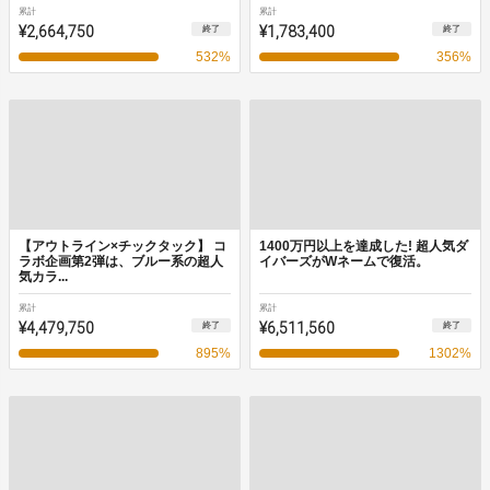
累計
累計
¥2,664,750
¥1,783,400
終了
終了
532
%
356
%
【アウトライン×チックタック】 コ
1400万円以上を達成した! 超人気ダ
ラボ企画第2弾は、ブルー系の超人
イバーズがWネームで復活。
気カラ...
累計
累計
¥4,479,750
¥6,511,560
終了
終了
895
%
1302
%