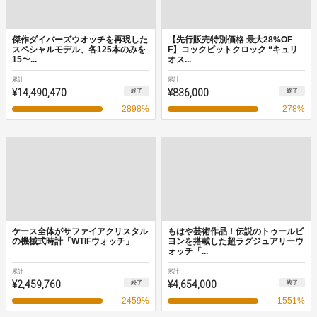
傑作ダイバーズウオッチを再現した
【先行販売特別価格 最大28%OF
スペシャルモデル、各125本のみを
F】コックピットクロック “キュリ
15〜...
オス...
累計
累計
¥14,490,470
¥836,000
終了
終了
2898
%
278
%
ケース全体がサファイアクリスタル
もはや芸術作品！伝説のトゥールビ
の機械式時計「WTIFウォッチ」
ヨンを搭載した超ラグジュアリーウ
ォッチ「...
累計
累計
¥2,459,760
¥4,654,000
終了
終了
2459
%
1551
%