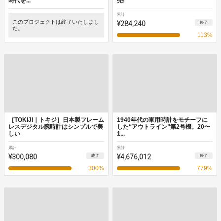
時代を...
売!
累計
このプロジェクトは終了いたしまし
¥284,240
終了
た。
113
%
［TOKIJI｜トキジ］日本製フレーム
1940年代の軍用時計をモチーフに
レスデジタル腕時計はシンプルで美
した“アウトライン”第2号機。20〜
しい
1...
累計
累計
¥300,080
¥4,676,012
終了
終了
300
%
779
%