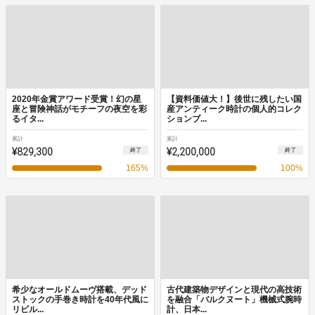
2020年金賞アワード受賞！幻の星
【資料価値大！】後世に残したい国
座と冒険神話がモチーフの夜空を彩
産アンティーク時計の個人的コレク
るイタ...
ションブ...
累計
累計
¥829,300
¥2,200,000
終了
終了
165
%
100
%
希少なオールドムーヴ搭載、デッド
古代建築物デザインと現代の高技術
ストックの手巻き時計を40年代風に
を融合「バルクヌート」機械式腕時
リビル...
計、日本...