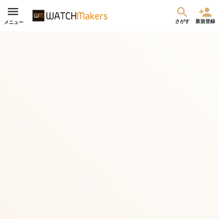
さがす
新規登録
メニュー
何と3万円台。クォーツなのに機械式のように楽しめる時計好き必見のミリタ
リーウオッチ第2弾！
集まった金額
達成率
詳細
¥1,750,320
350%