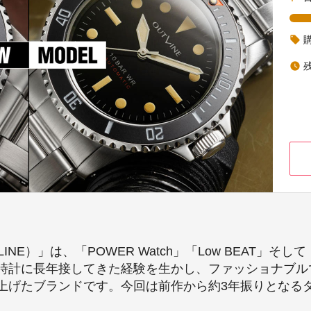
local_offer
watch_later
）」は、「POWER Watch」「Low BEAT」そして
時計に長年接してきた経験を生かし、ファッショナブル
上げたブランドです。今回は前作から約3年振りとなる