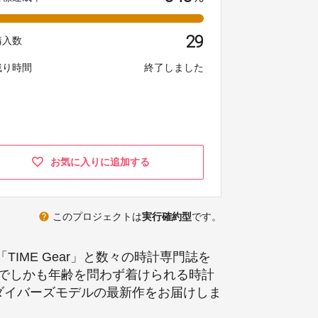
29
購入数
残り時間
終了しました
お気に入りに追加する
help
このプロジェクトは
実行確約型
です。
「TIME Gear」と数々の時計専門誌を
でしかも年齢を問わず着けられる時計
ダイバーズモデルの最新作をお届けしま