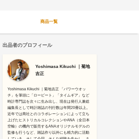
商品一覧
出品者のプロフィール
Yoshimasa Kikuchi ｜菊地
吉正
Yoshimasa Kikuchi ｜菊地吉正 「パワーウオッ
チ」を筆頭に「ロービート」「タイムギア」など
時計専門誌を次々に生み出し、現在は発行人兼総
編集長として時計雑誌の刊行数は年間20冊以上。
近年では商社とのコラボレーションによって立ち
上げたヒストリカルコレクションやANA（全日本
空輸）の機内で販売するANAオリジナルモデルの
監修も行うなど、雑誌作り以外にも精力的に活動
している。そして今回、そんな経験を生かし、さ