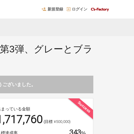
新規登録
ログイン
ズ第3弾、グレーとブラ
！
とうございました。
Success
集まっている金額
1,717,760
¥500,000)
(目標
343
%
目標達成率