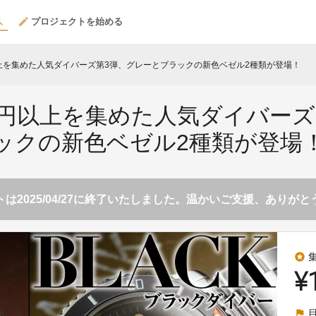
プロジェクトを始める
以上を集めた人気ダイバーズ第3弾、グレーとブラックの新色ベゼル2種類が登場！
万円以上を集めた人気ダイバー
ックの新色ベゼル2種類が登場
は2025/04/27に終了いたしました。温かいご支援、ありが
stars
¥
flag