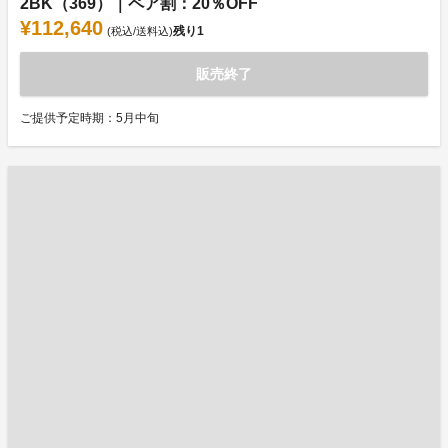
2BK（369）｜ペア割：20％OFF
¥112,640
残り
1
(税込/送料込)
販売終了
ご提供予定時期：5月中旬