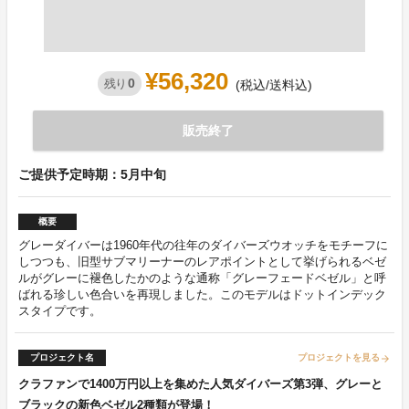
¥56,320
0
残り
(税込/送料込)
販売終了
ご提供予定時期：5月中旬
概要
グレーダイバーは1960年代の往年のダイバーズウオッチをモチーフに
しつつも、旧型サブマリーナーのレアポイントとして挙げられるベゼ
ルがグレーに褪色したかのような通称「グレーフェードベゼル」と呼
ばれる珍しい色合いを再現しました。このモデルはドットインデック
スタイプです。
プロジェクト名
プロジェクトを見る
arrow_forward
クラファンで1400万円以上を集めた人気ダイバーズ第3弾、グレーと
ブラックの新色ベゼル2種類が登場！