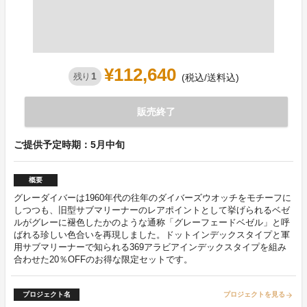
¥112,640
1
残り
(税込/送料込)
販売終了
ご提供予定時期：5月中旬
概要
グレーダイバーは1960年代の往年のダイバーズウオッチをモチーフに
しつつも、旧型サブマリーナーのレアポイントとして挙げられるベゼ
ルがグレーに褪色したかのような通称「グレーフェードベゼル」と呼
ばれる珍しい色合いを再現しました。ドットインデックスタイプと軍
用サブマリーナーで知られる369アラビアインデックスタイプを組み
合わせた20％OFFのお得な限定セットです。
プロジェクト名
プロジェクトを見る
arrow_forward