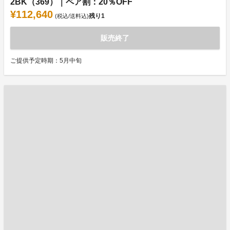
2BK（369）｜ペア割：20％OFF
¥112,640
残り
1
(税込/送料込)
販売終了
ご提供予定時期：5月中旬