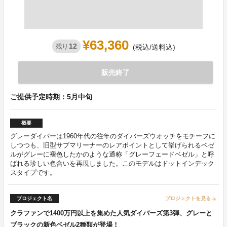
¥63,360
12
残り
(税込/送料込)
販売終了
ご提供予定時期：5月中旬
概要
グレーダイバーは1960年代の往年のダイバーズウオッチをモチーフに
しつつも、旧型サブマリーナーのレアポイントとして挙げられるベゼ
ルがグレーに褪色したかのような通称「グレーフェードベゼル」と呼
ばれる珍しい色合いを再現しました。このモデルはドットインデック
スタイプです。
プロジェクト名
プロジェクトを見る
arrow_forward
クラファンで1400万円以上を集めた人気ダイバーズ第3弾、グレーと
ブラックの新色ベゼル2種類が登場！