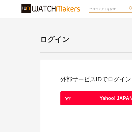
ログイン
外部サービスIDでログイン
Yahoo! JAPAN