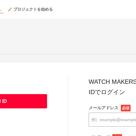
プロジェクトを始める
WATCH MAK
IDでログイン
 ID
メールアドレス
必須