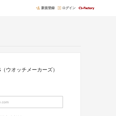
新規登録
ログイン
ERS（ウオッチメーカーズ）