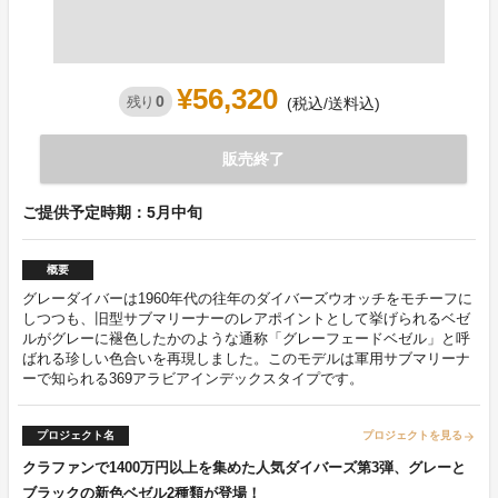
¥56,320
0
残り
(税込/送料込)
販売終了
ご提供予定時期：5月中旬
概要
グレーダイバーは1960年代の往年のダイバーズウオッチをモチーフに
しつつも、旧型サブマリーナーのレアポイントとして挙げられるベゼ
ルがグレーに褪色したかのような通称「グレーフェードベゼル」と呼
ばれる珍しい色合いを再現しました。このモデルは軍用サブマリーナ
ーで知られる369アラビアインデックスタイプです。
プロジェクト名
プロジェクトを見る
arrow_forward
クラファンで1400万円以上を集めた人気ダイバーズ第3弾、グレーと
ブラックの新色ベゼル2種類が登場！