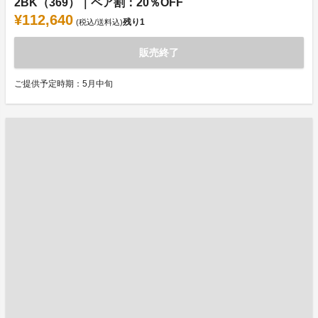
2BK（369）｜ペア割：20％OFF
¥112,640
残り
1
(税込/送料込)
販売終了
ご提供予定時期：5月中旬