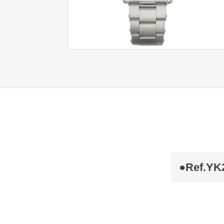
●Ref.