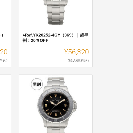
ト）
●Ref.YK20252-4GY（369）｜超早
割：20％OFF
320
¥56,320
料込)
(税込/送料込)