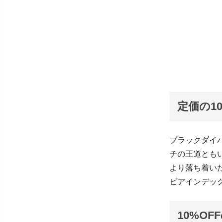
定価の1
ブラックダイ
チの王道とも
より落ち着い
ビアインデッ
10%OF