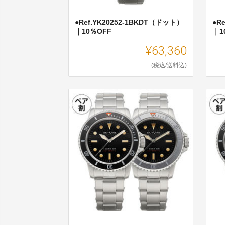
●Ref.YK20252-1BKDT（ドット）
●R
｜10％OFF
｜1
¥63,360
(税込/送料込)