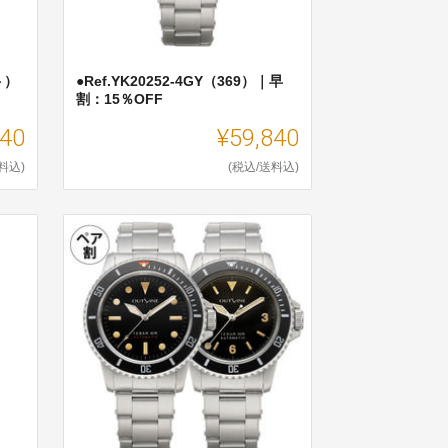
ト）
●Ref.YK20252-4GY（369）｜早
割：15％OFF
840
¥59,840
料込)
(税込/送料込)