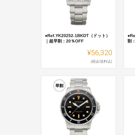
●Ref.YK20252-1BKDT（ドット）
●R
｜超早割：20％OFF
割：
¥56,320
(税込/送料込)