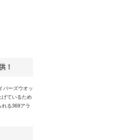
供！
イバーズウオッ
上げているため
れる369アラ