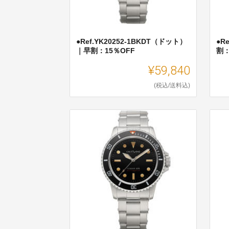
●Ref.YK20252-1BKDT（ドット）
●R
｜早割：15％OFF
割：
¥59,840
(税込/送料込)