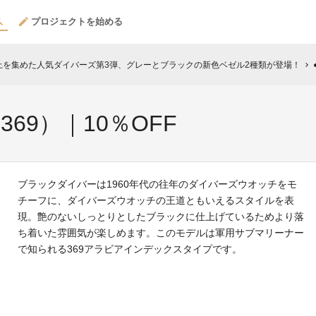
プロジェクトを始める
以上を集めた人気ダイバーズ第3弾、グレーとブラックの新色ベゼル2種類が登場！
chevron_right
K（369）｜10％OFF
ブラックダイバーは1960年代の往年のダイバーズウオッチをモ
チーフに、ダイバーズウオッチの王道ともいえるスタイルを表
現。艶のないしっとりとしたブラックに仕上げているためより落
ち着いた雰囲気が楽しめます。このモデルは軍用サブマリーナー
で知られる369アラビアインデックスタイプです。