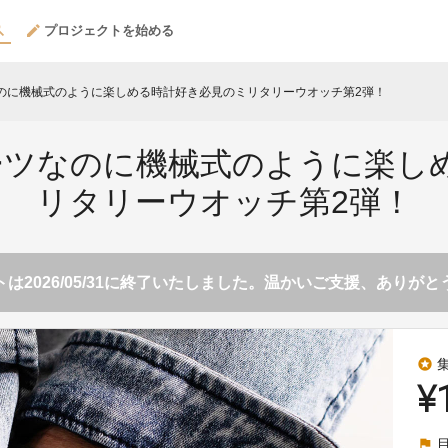
プロジェクトを始める
のに機械式のように楽しめる時計好き必見のミリタリーウオッチ第2弾！
ーツなのに機械式のように楽し
リタリーウオッチ第2弾！
は2026/05/31に終了いたしました。温かいご支援、ありが
stars
¥
flag