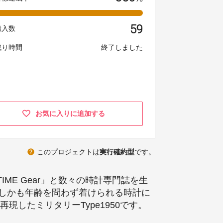
59
購入数
残り時間
終了しました
お気に入りに追加する
help
このプロジェクトは
実行確約型
です。
TIME Gear」と数々の時計専門誌を生
しかも年齢を問わず着けられる時計に
したミリタリーType1950です。