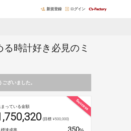
新規登録
ログイン
める時計好き必見のミ
とうございました。
Success
集まっている金額
1,750,320
¥500,000)
(目標
350
%
目標達成率