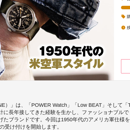
local_offer
watch_later
）」は、「POWER Watch」「Low BEAT」そして「
計に長年接してきた経験を生かし、ファッショナブルで
たブランドです。今回は1950年代のアメリカ軍仕様を再現
予約の受け付けを開始します。