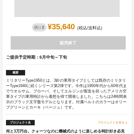
¥35,640
2
残り
(税込/送料込)
販売終了
ご提供予定時期：6月中旬～下旬
概要
ミリタリーType1950とは、3針の軍用タイプとしては既存のミリタリ
ーType1940に続くシリーズ第2弾です。今作は1950年代から60年代ま
でウオルサム、ブローバ、そしてエルジンが製造を担ったアメリカ空
軍タイプの軍用時計から着想を得て開発しました。こちらは24時間表
示のブラック文字盤モデルとなります。付属ベルトのカラーはオリー
ブグリーンとカーキ（ベージュ）です。
プロジェクト名
プロジェクトを見る
arrow_forward
何と3万円台。クォーツなのに機械式のように楽しめる時計好き必見