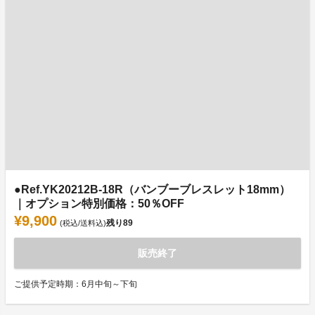
●Ref.YK20212B-18R（バンブーブレスレット18mm）
｜オプション特別価格：50％OFF
¥9,900
残り
89
(税込/送料込)
販売終了
ご提供予定時期：6月中旬～下旬