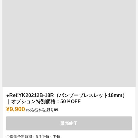
●Ref.YK20212B-18R（バンブーブレスレット18mm）
｜オプション特別価格：50％OFF
¥9,900
残り
89
(税込/送料込)
販売終了
ご提供予定時期：6月中旬～下旬