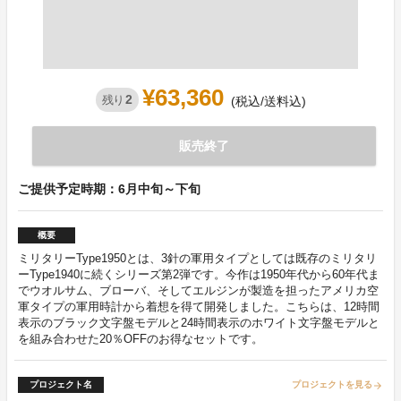
¥63,360
2
残り
(税込/送料込)
販売終了
ご提供予定時期：6月中旬～下旬
概要
ミリタリーType1950とは、3針の軍用タイプとしては既存のミリタリ
ーType1940に続くシリーズ第2弾です。今作は1950年代から60年代ま
でウオルサム、ブローバ、そしてエルジンが製造を担ったアメリカ空
軍タイプの軍用時計から着想を得て開発しました。こちらは、12時間
表示のブラック文字盤モデルと24時間表示のホワイト文字盤モデルと
を組み合わせた20％OFFのお得なセットです。
プロジェクト名
プロジェクトを見る
arrow_forward