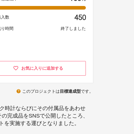
450
購入数
残り時間
終了しました
お気に入りに追加する
help
このプロジェクトは
目標達成型
です。
ーク時計ならびにその付属品をあわせ
の完成品をSNSで公開したところ、
トを実施する運びとなりました。