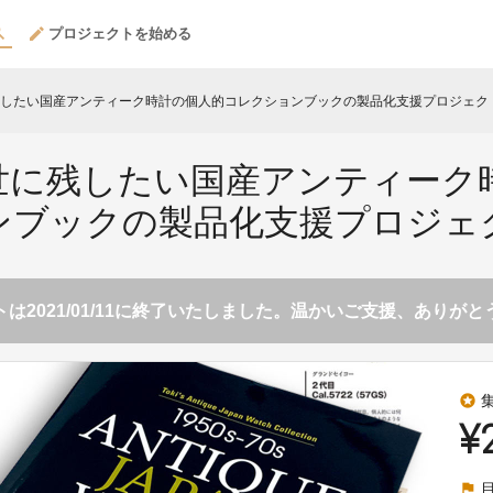
プロジェクトを始める
したい国産アンティーク時計の個人的コレクションブックの製品化支援プロジェク
世に残したい国産アンティーク
ンブックの製品化支援プロジェ
は2021/01/11に終了いたしました。温かいご支援、ありが
stars
¥
flag