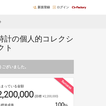
新規登録
ログイン
ト
時計の個人的コレクシ
クト
とうございました。
Success
集まっている金額
2,200,000
¥2,200,000)
(目標
100
%
目標達成率