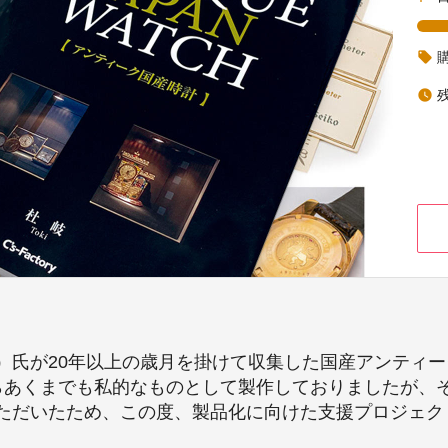
local_offer
watch_later
）氏が20年以上の歳月を掛けて収集した国産アンティ
らあくまでも私的なものとして製作しておりましたが、そ
ただいたため、この度、製品化に向けた支援プロジェク