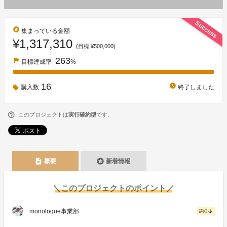
Success
stars
集まっている金額
¥1,317,310
(目標 ¥500,000)
263
flag
目標達成率
%
16
watch_later
購入数
終了しました
このプロジェクトは
実行確約型
です。
description
stars
概要
新着情報
＼このプロジェクトのポイント／
monologue事業部
arrow_downward
詳細