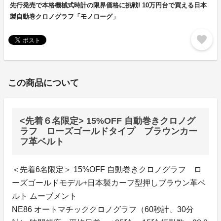
先行発売で本格機械式時計の限界価格に挑戦! 10万円台で買える日本
製自動巻クロノグラフ「モノローグ」
favorite
この商品について
<先着６名限定> 15%OFF 自動巻きクロノグ
ラフ ローズゴールドタイプ ブラウンカー
フ革ベルト
＜先着6名限定＞ 15%OFF 自動巻きクロノグラフ ロ
ーズゴールドモデル+日本製カーフ型押しブラウン革ベ
ルト ムーブメント
NE86 オートマチッククロノグラフ（60秒計、30分