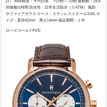
計） 時間精度：平均日差 +25秒～-15秒 振動数：28,8
00振動/1時間 防水性：日常生活防水（５ATM） 風防：
サファイアガラス ケース：ステンレススチール316L サ
イズ：直径42mm 厚さ14mm 保証期間：１年
ローズゴールドPVD