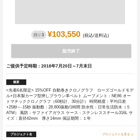
¥103,550
3
残り
(税込/送料込)
販売終了
ご提供予定時期：2018年7月20日～7月末日
概要
<先着6名限定> 15%OFF 自動巻きクロノグラフ ローズゴールドモデ
ル+日本製カーフ型押しブラウン革ベルト ムーブメント：NE86 オー
トマチッククロノグラフ（60秒計、30分計） 時間精度：平均日差
+25秒～-15秒 振動数：28,800振動/1時間 防水性：日常生活防水（５
ATM） 風防：サファイアガラス ケース：ステンレススチール316L サ
イズ：直径42mm 厚さ14mm 保証期間：１年
プロジェクト名
プロジェクトを見る
arrow_forward