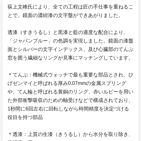
荻上文峰氏により、全ての工程は匠の手仕事を重ねるこ
とで、鏡面の濃紺漆の文字盤ができあがりました。
透漆（すきうるし）と黒漆と藍の適度な配合により、
「ジャパンブルー」の色調を実現しました。鏡面の漆盤
面とシルバーの文字インデックス、及び心臓部のてんぷ
窓を囲う繊細なリングが見事にマッチングしています。
＊てんぷ：機械式ウォッチで最も重要な部品とされ、ひ
げゼンマイと呼ばれる厚み0.07mmの金属スプリング
や、てん輪と呼ばれる黄銅のリング、赤いルビーを用い
た外部衝撃吸収のための軸受けなどで構成されており、
1秒間に6回左右に回転しながら時間精度を決定づける
役目を持つ部品
＊透漆：上質の生漆（きうるし）から水分を取り除き、