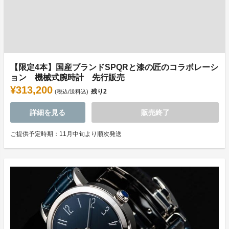
【限定4本】国産ブランドSPQRと漆の匠のコラボレーシ
ョン 機械式腕時計 先行販売
¥313,200
残り
2
(税込/送料込)
詳細を見る
販売終了
ご提供予定時期：11月中旬より順次発送