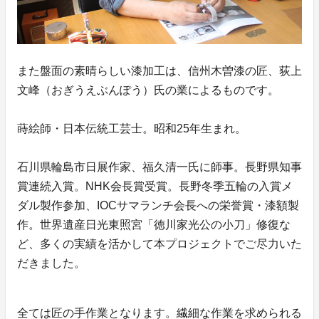
また盤面の素晴らしい漆加工は、信州木曽漆の匠、荻上
文峰（おぎうえぶんぽう）氏の業によるものです。
蒔絵師・日本伝統工芸士。昭和25年生まれ。
石川県輪島市日展作家、福久清一氏に師事。長野県知事
賞連続入賞。NHK会長賞受賞。長野冬季五輪の入賞メ
ダル製作参加、IOCサマランチ会長への栄誉賞・漆額製
作。世界遺産日光東照宮「徳川家光公の小刀」修復な
ど、多くの実績を活かして本プロジェクトでご尽力いた
だきました。
全ては匠の手作業となります。繊細な作業を求められる