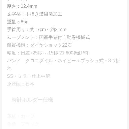
厚さ：12.4mm
文字盤：手描き濃紺漆加工
重量：85g
手首周り：約17cm～約21cm
ムーブメント：国産手巻付自動巻機械式
耐震機構：ダイヤショック22石
精度：日差+25秒～-15秒 21,600振動/時
バンド：クロコダイル・ネイビー＋プッシュ式・3つ折
れ
SS・ミラー仕上中留
原産国：日本
時計ホルダー仕様
革材：カーフ
革色：ブラック