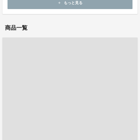
もっと見る
add
お問い合わせ：
costante@po29.lcv.ne.jp
商品一覧