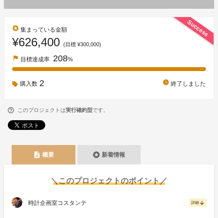
Success
stars
集まっている金額
¥626,400
(目標 ¥300,000)
208
flag
目標達成率
%
2
watch_later
購入数
終了しました
このプロジェクトは
実行確約型
です。
description
stars
概要
新着情報
＼このプロジェクトのポイント／
時計企画室コスタンテ
arrow_downward
詳細