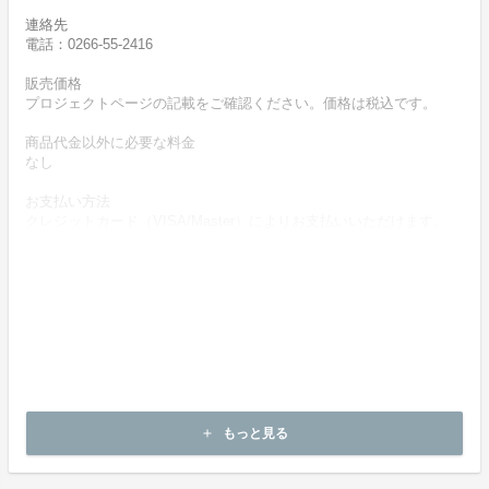
連絡先
電話：0266-55-2416
販売価格
プロジェクトページの記載をご確認ください。価格は税込です。
商品代金以外に必要な料金
なし
お支払い方法
クレジットカード（VISA/Master）によりお支払いいただけます。
お支払い時期
商品購入時に決済します。
商品（チケット記載内容）のお引渡し時期
商品の引渡し時期またはサービスの提供時期は、プロジェクトペー
ジの記載をご確認ください。
キャンセルの可否と条件
キャンセルはお受け致しかねます。
もっと見る
add
決済完了後の返金は一切できません。