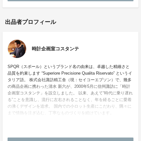
出品者プロフィール
時計企画室コスタンテ
SPQR（スポール）というブランド名の由来は、卓越した精緻さと
品質を約束します “Superiore Precisione Qualita Riservato” というイ
タリア語。 株式会社諏訪精工舎（現：セイコーエプソン）で、幾多
の商品企画に携わった清水 新六が、2000年5月に信州諏訪に「時計
企画室コスタンテ」を設立しました。 以来、あえて“時代に乗り遅れ
る”ことを意識し、流行に左右されることなく、年を経るごとに愛着
の沸くデザインを追求。 国内での小ロット生産にこだわり、隅々に
まで情熱を注ぎ込む、丁寧なものづくりを続けています。
ホームページ：
https://www.costante.co.jp/