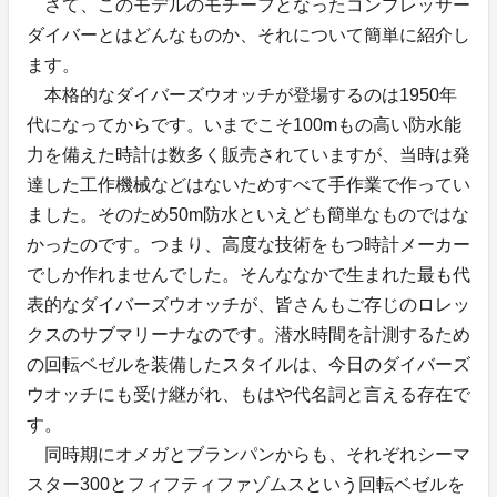
さて、このモデルのモチーフとなったコンプレッサー
ダイバーとはどんなものか、それについて簡単に紹介し
ます。
本格的なダイバーズウオッチが登場するのは1950年
代になってからです。いまでこそ100mもの高い防水能
力を備えた時計は数多く販売されていますが、当時は発
達した工作機械などはないためすべて手作業で作ってい
ました。そのため50m防水といえども簡単なものではな
かったのです。つまり、高度な技術をもつ時計メーカー
でしか作れませんでした。そんななかで生まれた最も代
表的なダイバーズウオッチが、皆さんもご存じのロレッ
クスのサブマリーナなのです。潜水時間を計測するため
の回転ベゼルを装備したスタイルは、今日のダイバーズ
ウオッチにも受け継がれ、もはや代名詞と言える存在で
す。
同時期にオメガとブランパンからも、それぞれシーマ
スター300とフィフティファゾムスという回転ベゼルを