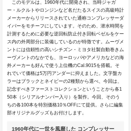
このモデルは、1960年代に開発され、当時ジャガ
ー・ルクルトやロンジンなど名だたるスイスの高級時計
メーカーからリリースされていた通称コンプレッサーダ
イバーをモチーフにしています。そのため、潜水時間を
計測するために必要な逆回転防止付き回転ベゼルをケー
ス内の外周部分に装備しているのが特徴です。ムーヴメ
ントには信頼性の高いシチズン・ミヨタ社製自動巻きム
ーヴメントのなかでも、ヨーロッパやアメリカなどの海
外メーカーも好んで使う上位機のCal.9015を搭載。そ
れでいて価格は5万円アンダーに抑えました。文字盤カ
ラーはブラックとネイビーの2種類から選べ、今回は、
記念すべきファーストコレクションということから各1
50本（シリアルナンバー入り）を製作。今回、そのう
ちの各100本を特別価格10％OFFにて提供。さらに編集
部オリジナルグッズもお付けします。
1960年代に一世を風靡した コンプレッサー