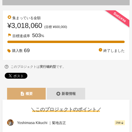
Success
stars
集まっている金額
¥3,018,060
(目標 ¥600,000)
503
flag
目標達成率
%
69
watch_later
購入数
終了しました
このプロジェクトは
実行確約型
です。
description
stars
概要
新着情報
＼このプロジェクトのポイント／
Yoshimasa Kikuchi ｜菊地吉正
arrow_downward
詳細