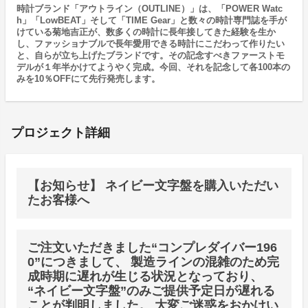
時計ブランド「アウトライン（OUTLINE）」は、「POWER Watc
h」「LowBEAT」そして「TIME Gear」と数々の時計専門誌を手が
けている菊地吉正が、数多くの時計に長年接してきた経験を生か
し、ファッショナブルで長年愛用できる時計にこだわって作りたい
と、自らが立ち上げたブランドです。その記念すべきファーストモ
デルが１年半かけてようやく完成。今回、それを記念して各100本の
みを10％OFFにて先行発売します。
プロジェクト詳細
【お知らせ】 ネイビー文字盤を購入いただい
たお客様へ
ご注文いただきました“コンプレダイバー196
0”につきまして、 製造ラインの混雑のため完
成時期に遅れが生じる状況となっており、
“ネイビー文字盤”のみご提供予定日が遅れる
ことが判明しました。 大変ご迷惑をおかけい