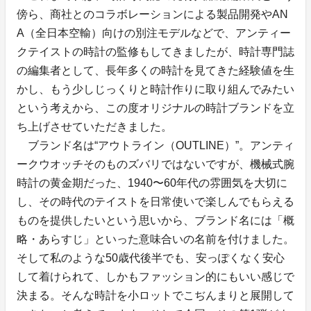
傍ら、商社とのコラボレーションによる製品開発やAN
A（全日本空輸）向けの別注モデルなどで、アンティー
クテイストの時計の監修もしてきましたが、時計専門誌
の編集者として、長年多くの時計を見てきた経験値を生
かし、もう少しじっくりと時計作りに取り組んでみたい
という考えから、この度オリジナルの時計ブランドを立
ち上げさせていただきました。
ブランド名は“アウトライン（OUTLINE）”。アンティ
ークウオッチそのものズバリではないですが、機械式腕
時計の黄金期だった、1940〜60年代の雰囲気を大切に
し、その時代のテイストを日常使いで楽しんでもらえる
ものを提供したいという思いから、ブランド名には「概
略・あらすじ」といった意味合いの名前を付けました。
そして私のような50歳代後半でも、安っぽくなく安心
して着けられて、しかもファッション的にもいい感じで
決まる。そんな時計を小ロットでこぢんまりと展開して