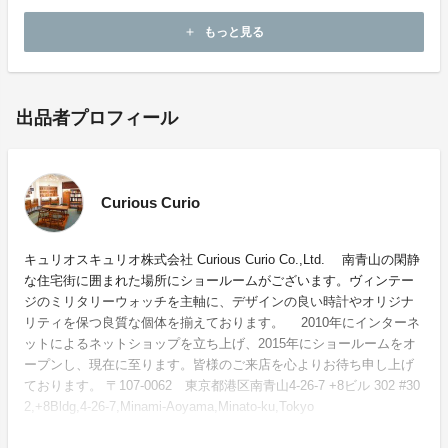
支援ください。
もっと見る
add
出品者プロフィール
Curious Curio
キュリオスキュリオ株式会社 Curious Curio Co.,Ltd. 南青山の閑静
な住宅街に囲まれた場所にショールームがございます。ヴィンテー
ジのミリタリーウォッチを主軸に、デザインの良い時計やオリジナ
リティを保つ良質な個体を揃えております。 2010年にインターネ
ットによるネットショップを立ち上げ、2015年にショールームをオ
ープンし、現在に至ります。皆様のご来店を心よりお待ち申し上げ
ております。 〒107-0062 東京都港区南青山4-26-7 +8ビル 302 #30
2,+8Bldg,4-26-7,Minami-Aoyama,Minato-ku,Tokyo