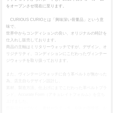
をオープンさせ現在に至ります。
CURIOUS CURIOとは「興味深い骨董品」という意
味で、
世界中からコンディションの良い、オリジナルの時計を
仕入れし販売しております。
商品の主軸はミリタリーウォッチですが、デザイン、オ
リジナリティ、コンディションにこだわったヴィンテー
ジウォッチを取り扱っております。
また、ヴィンテージウォッチに合う革ベルトが無かった
為、店主自らデザイン設計し、
素材、製造方法、仕上げにまでこだわった革ベルトブラ
ンド、Accurate Form（アキュレイトフォルム）を立ち
上げました。
既製品だけでなく、素材やステッチ、剣先の形状等、お