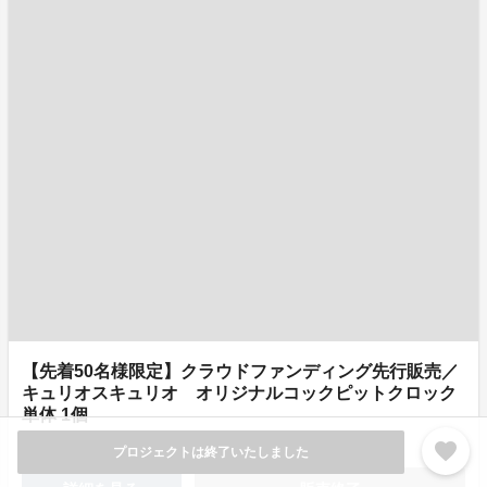
【先着50名様限定】クラウドファンディング先行販売／
キュリオスキュリオ オリジナルコックピットクロック
単体 1個
¥8,800
残り
0
(税込/送料込)
favorite
プロジェクトは終了いたしました