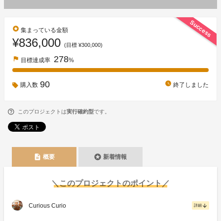
Success
stars
集まっている金額
¥836,000
(目標 ¥300,000)
278
flag
目標達成率
%
90
watch_later
購入数
終了しました
このプロジェクトは
実行確約型
です。
description
stars
概要
新着情報
＼このプロジェクトのポイント／
Curious Curio
arrow_downward
詳細