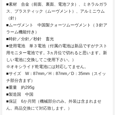
■素材 合金（前面、裏面、電池フタ）、ミネラルガラ
ス、プラスティック（ムーヴメント）、アルミニウム
（針）
■ムーヴメント 中国製クォーツムーヴメント（３針ア
ラーム機能付き）
■時針／分針／秒針 畜光
■使用電池 単３電池（付属の電池は新品ですがテスト
用モニター電池です。3ヵ月位で切れると思います。新
しい電池に交換してご使用下さい。）
※オキシライド乾電池には対応してません。
■サイズ W：87mm／H：87mm／D：35mm（スイッ
チ部分含まず）
■重量 約295g
■製造国 中国
■保証 6か月間（機械部分のみ。外装は含まれませ
ん。商品交換にて対応致します。）