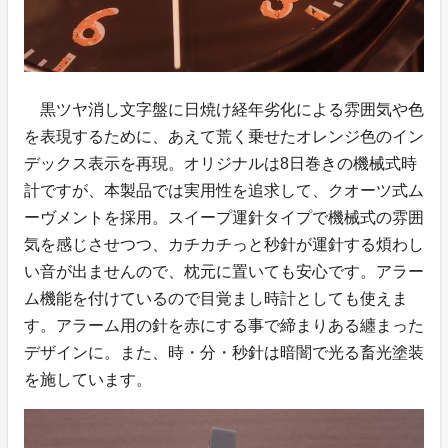
黒ツヤ消し文字盤に日焼け経年劣化による雰囲気や色
を表現するために、あえて荒く乗せたオレンジ色のイン
デックス表示を再現。オリジナルは8日巻きの機械式時
計ですが、本製品では実用性を追求して、クオーツ式ム
ーヴメントを採用。スイープ運針タイプで機械式の雰囲
気を感じさせつつ、カチカチっと秒針が運針する煩わし
い音が出ませんので、枕元に置いても安心です。アラー
ム機能を付けているので目覚まし時計としても使えま
す。アラーム用の針を赤にする事で締まりある纏まった
デザインに。また、時・分・秒針は暗闇で光る畜光塗装
を施しています。