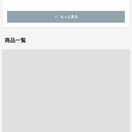
ホームページ：
https://curious-curio.jp
もっと見る
add
お問い合わせ：
info@curious-curio.jp
商品一覧