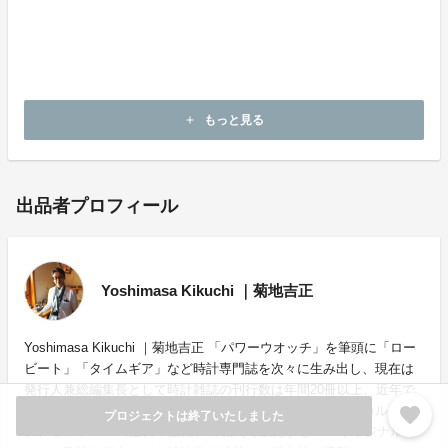
当時でも初期のリベットブレスには若干伸び縮みでき
るエクステンションタイプとノンエクステンションの2
種類が存在しましたが、今回はエクステンションタイプ
にしました。上の写真が通常状態で下が伸ばした状態で
す。
もっと見る
add
出品者プロフィール
Yoshimasa Kikuchi ｜菊地吉正
Yoshimasa Kikuchi ｜菊地吉正 「パワーウオッチ」を筆頭に「ロー
ビート」「タイムギア」など時計専門誌を次々に生み出し、現在は
発行人兼総編集長として時計雑誌の刊行数は年間20冊以上。近年で
favorite
は商社とのコラボレーションによって立ち上げたヒストリカルコレ
プロジェクトは終了いたしました
クションやANA（全日本空輸）の機内で販売するANAオリジナルモ