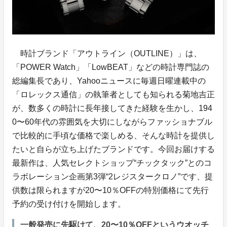
時計ブランド「アウトライン（OUTLINE）」は、
「POWER Watch」「LowBEAT」などの時計専門誌の
総編集長であり、Yahooニュースに毎週日曜連載中の
「ロレックス通信」の執筆者としても知られる菊地吉正
が、数多くの時計に長年接してきた経験を生かし、194
0〜60年代の雰囲気を大切にしながらファッショナブル
で比較的に手頃な価格で楽しめる、そんな時計を提供し
たいと自らが立ち上げたブランドです。今回お届けする
最新作は、人気セレクトショップ“チックタック”とのコ
ラボレーション企画第3弾“2レジスタークロノ”です、提
供数は限られますが20〜10％OFFの特別価格にて先行
予約の受け付けを開始します。
一般発売に先駆けて、20〜10％OFFというウオッチ