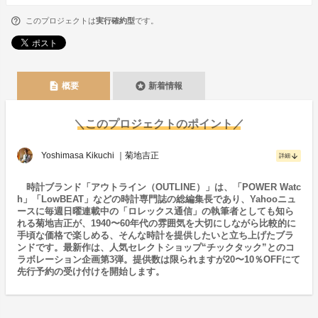
このプロジェクトは
実行確約型
です。
description
stars
概要
新着情報
＼このプロジェクトのポイント／
Yoshimasa Kikuchi ｜菊地吉正
arrow_downward
詳細
時計ブランド「アウトライン（OUTLINE）」は、「POWER Watc
h」「LowBEAT」などの時計専門誌の総編集長であり、Yahooニュ
ースに毎週日曜連載中の「ロレックス通信」の執筆者としても知ら
れる菊地吉正が、1940〜60年代の雰囲気を大切にしながら比較的に
手頃な価格で楽しめる、そんな時計を提供したいと立ち上げたブラ
ンドです。最新作は、人気セレクトショップ“チックタック”とのコ
ラボレーション企画第3弾。提供数は限られますが20〜10％OFFにて
先行予約の受け付けを開始します。