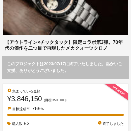
【アウトライン×チックタック】限定コラボ第3弾。70年
代の傑作を二つ目で再現したメカクォーツクロノ
このプロジェクトは2023/07/17に終了いたしました。温かいご
支援、ありがとうございました。
Success
stars
集まっている金額
¥3,846,150
(目標 ¥500,000)
769
flag
目標達成率
%
82
watch_later
購入数
終了しました