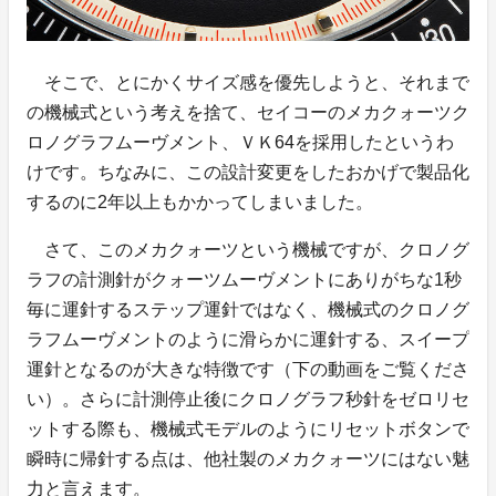
そこで、とにかくサイズ感を優先しようと、それまで
の機械式という考えを捨て、セイコーのメカクォーツク
ロノグラフムーヴメント、ＶＫ64を採用したというわ
けです。ちなみに、この設計変更をしたおかげで製品化
するのに2年以上もかかってしまいました。
さて、このメカクォーツという機械ですが、クロノグ
ラフの計測針がクォーツムーヴメントにありがちな1秒
毎に運針するステップ運針ではなく、機械式のクロノグ
ラフムーヴメントのように滑らかに運針する、スイープ
運針となるのが大きな特徴です（下の動画をご覧くださ
い）。さらに計測停止後にクロノグラフ秒針をゼロリセ
ットする際も、機械式モデルのようにリセットボタンで
瞬時に帰針する点は、他社製のメカクォーツにはない魅
力と言えます。