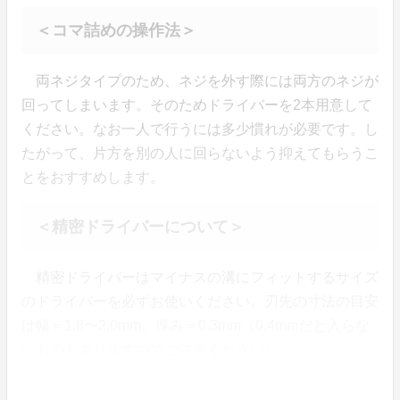
＜コマ詰めの操作法＞
両ネジタイプのため、ネジを外す際には両方のネジが
回ってしまいます。そのためドライバーを2本用意して
ください。なお一人で行うには多少慣れが必要です。し
たがって、片方を別の人に回らないよう抑えてもらうこ
とをおすすめします。
＜精密ドライバーについて＞
精密ドライバーはマイナスの溝にフィットするサイズ
のドライバーを必ずお使いください。刃先の寸法の目安
は幅＝1.8〜2.0mm、厚み＝0.3mm（0.4mmだと入らな
いものもありますのでご注意ください）。
2）若干伸び縮みするエクステンション仕様