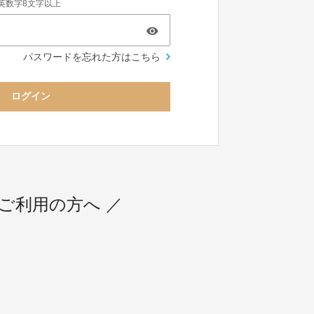
英数字8文字以上
パスワードを忘れた方はこちら
ログイン
をご利用の方へ ／