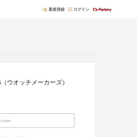
新規登録
ログイン
ERS（ウオッチメーカーズ）