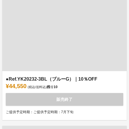
●Ref.YK20232-3BL（ブルーG）｜10％OFF
¥44,550
残り
10
(税込/送料込)
販売終了
ご提供予定時期：ご提供予定時期：7月下旬