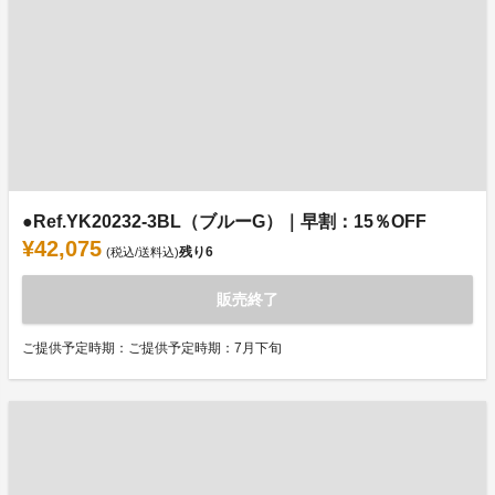
●Ref.YK20232-3BL（ブルーG）｜早割：15％OFF
¥42,075
残り
6
(税込/送料込)
販売終了
ご提供予定時期：ご提供予定時期：7月下旬