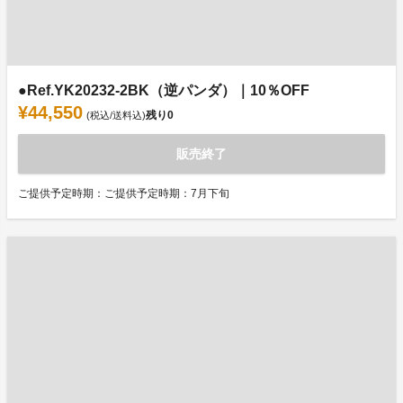
●Ref.YK20232-2BK（逆パンダ）｜10％OFF
¥44,550
残り
0
(税込/送料込)
販売終了
ご提供予定時期：ご提供予定時期：7月下旬