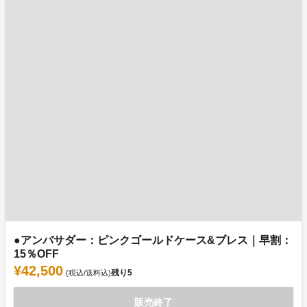
●アンバサダー：ピンクゴールドケース&ブレス｜早割：
15％OFF
¥42,500
残り
5
(税込/送料込)
販売終了