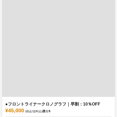
●フロントライナークロノグラフ｜早割：10％OFF
¥45,000
残り
9
(税込/送料込)