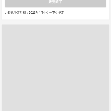
販売終了
ご提供予定時期：2023年4月中旬〜下旬予定