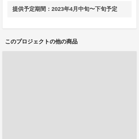
提供予定期間：2023年4月中旬〜下旬予定
このプロジェクトの他の商品