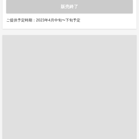
販売終了
ご提供予定時期：2023年4月中旬〜下旬予定