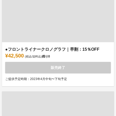
●フロントライナークロノグラフ｜早割：15％OFF
¥42,500
残り
0
(税込/送料込)
販売終了
ご提供予定時期：2023年4月中旬〜下旬予定