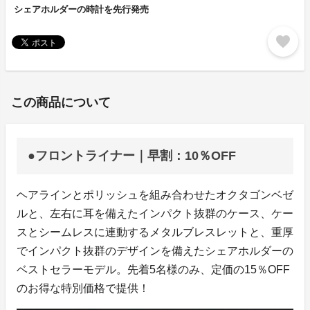
シェアホルダーの時計を先行発売
favorite
この商品について
●フロントライナー｜早割：10％OFF
ヘアラインとポリッシュを組み合わせたオクタゴンベゼ
ルと、左右に耳を備えたインパクト抜群のケース、ケー
スとシームレスに連動するメタルブレスレットと、重厚
でインパクト抜群のデザインを備えたシェアホルダーの
ベストセラーモデル。先着5名様のみ、定価の15％OFF
のお得な特別価格で提供！