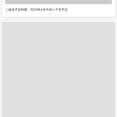
ご提供予定時期：2023年4月中旬〜下旬予定