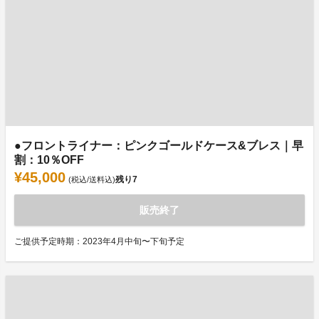
●フロントライナー：ピンクゴールドケース&ブレス｜早
割：10％OFF
¥45,000
残り
7
(税込/送料込)
販売終了
ご提供予定時期：2023年4月中旬〜下旬予定