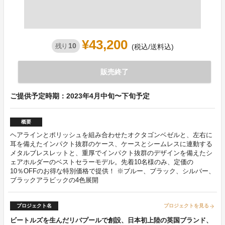
¥43,200
10
残り
(税込/送料込)
販売終了
ご提供予定時期：2023年4月中旬〜下旬予定
概要
ヘアラインとポリッシュを組み合わせたオクタゴンベゼルと、左右に
耳を備えたインパクト抜群のケース、ケースとシームレスに連動する
メタルブレスレットと、重厚でインパクト抜群のデザインを備えたシ
ェアホルダーのベストセラーモデル。先着10名様のみ、定価の
10％OFFのお得な特別価格で提供！ ※ブルー、ブラック、シルバー、
ブラックアラビックの4色展開
プロジェクト名
プロジェクトを見る
arrow_forward
ビートルズを生んだリバプールで創設、日本初上陸の英国ブランド、