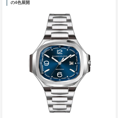
の4色展開