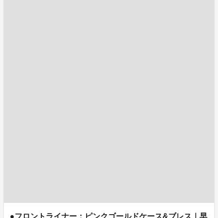
●フロントライナー：ピンクゴールドケース&ブレス｜早