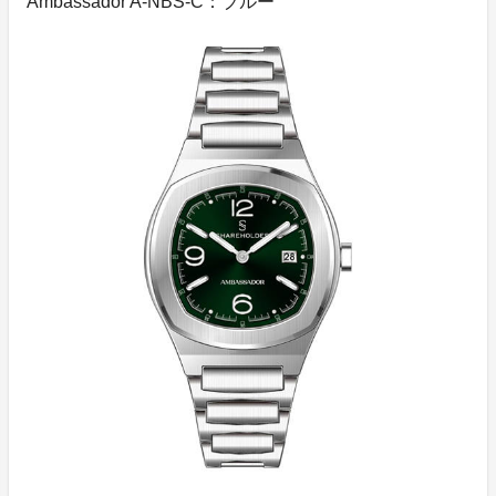
Ambassador A-NBS-C：ブルー