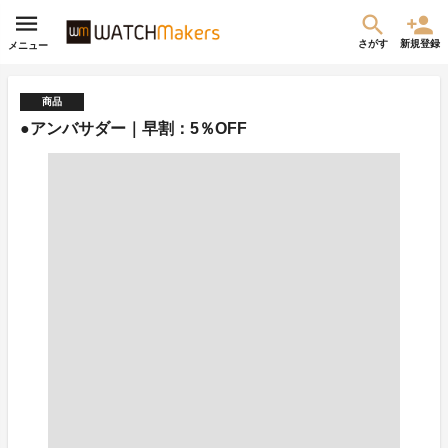
さがす
新規登録
メニュー
商品
●アンバサダー｜早割：5％OFF