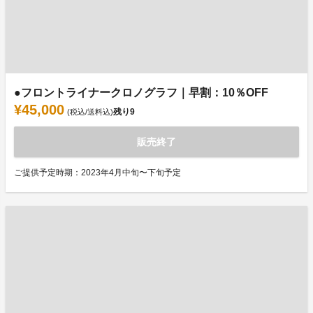
●フロントライナークロノグラフ｜早割：10％OFF
¥45,000
残り
9
(税込/送料込)
販売終了
ご提供予定時期：2023年4月中旬〜下旬予定