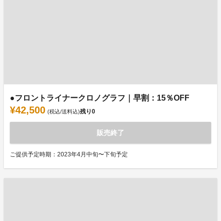
●フロントライナークロノグラフ｜早割：15％OFF
¥42,500
残り
0
(税込/送料込)
販売終了
ご提供予定時期：2023年4月中旬〜下旬予定