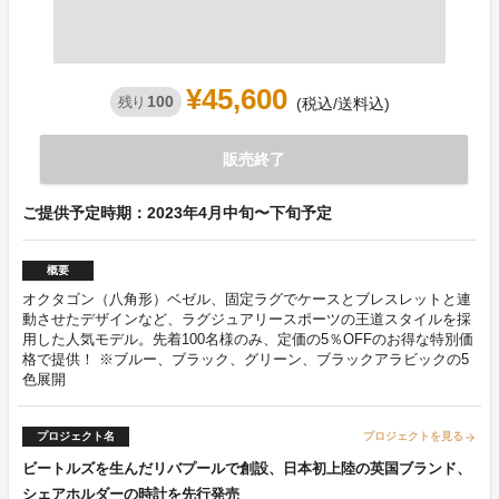
¥45,600
100
残り
(税込/送料込)
販売終了
ご提供予定時期：2023年4月中旬〜下旬予定
概要
オクタゴン（八角形）ベゼル、固定ラグでケースとブレスレットと連
動させたデザインなど、ラグジュアリースポーツの王道スタイルを採
用した人気モデル。先着100名様のみ、定価の5％OFFのお得な特別価
格で提供！ ※ブルー、ブラック、グリーン、ブラックアラビックの5
色展開
プロジェクト名
プロジェクトを見る
arrow_forward
ビートルズを生んだリバプールで創設、日本初上陸の英国ブランド、
シェアホルダーの時計を先行発売