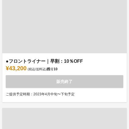
●フロントライナー｜早割：10％OFF
¥43,200
残り
10
(税込/送料込)
販売終了
ご提供予定時期：2023年4月中旬〜下旬予定