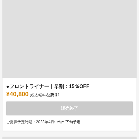
●フロントライナー｜早割：15％OFF
¥40,800
残り
1
(税込/送料込)
販売終了
ご提供予定時期：2023年4月中旬〜下旬予定