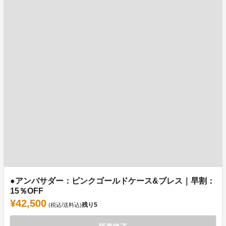
●アンバサダー：ピンクゴールドケース&ブレス｜早割：
15％OFF
¥42,500
残り
5
(税込/送料込)