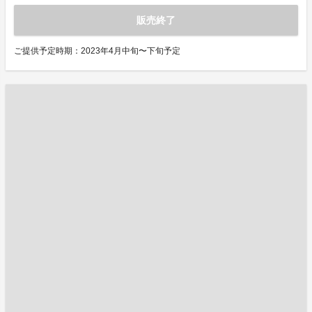
販売終了
ご提供予定時期：2023年4月中旬〜下旬予定