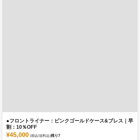
●フロントライナー：ピンクゴールドケース&ブレス｜早
割：10％OFF
¥45,000
残り
7
(税込/送料込)