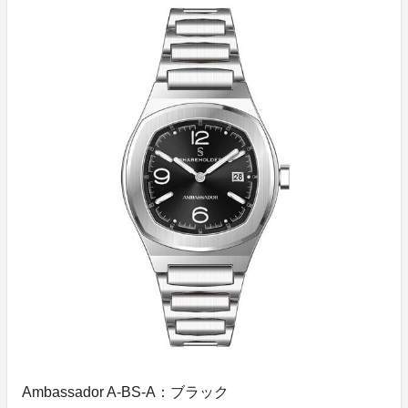
Ambassador A-BS-A：ブラック