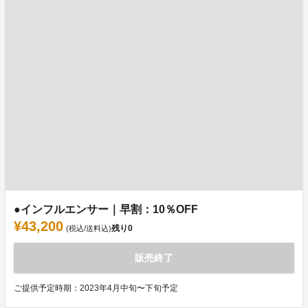
●インフルエンサー｜早割：10％OFF
¥43,200
残り
0
(税込/送料込)
販売終了
ご提供予定時期：2023年4月中旬〜下旬予定