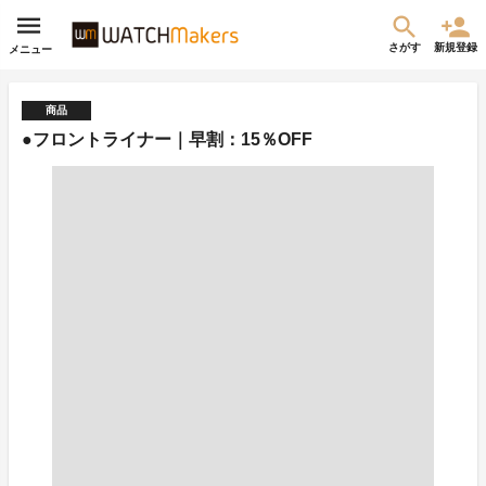
さがす
新規登録
メニュー
商品
●フロントライナー｜早割：15％OFF