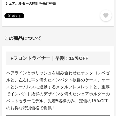
シェアホルダーの時計を先行発売
favorite
この商品について
●フロントライナー｜早割：15％OFF
ヘアラインとポリッシュを組み合わせたオクタゴンベゼ
ルと、左右に耳を備えたインパクト抜群のケース、ケー
スとシームレスに連動するメタルブレスレットと、重厚
でインパクト抜群のデザインを備えたシェアホルダーの
ベストセラーモデル。先着5名様のみ、定価の15％OFF
のお得な特別価格で提供！