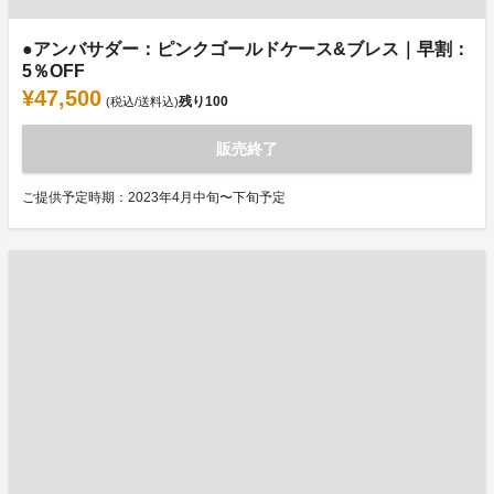
●アンバサダー：ピンクゴールドケース&ブレス｜早割：
5％OFF
¥47,500
残り
100
(税込/送料込)
販売終了
ご提供予定時期：2023年4月中旬〜下旬予定