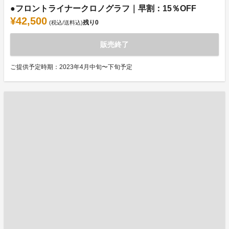
●フロントライナークロノグラフ｜早割：15％OFF
¥42,500
残り
0
(税込/送料込)
販売終了
ご提供予定時期：2023年4月中旬〜下旬予定