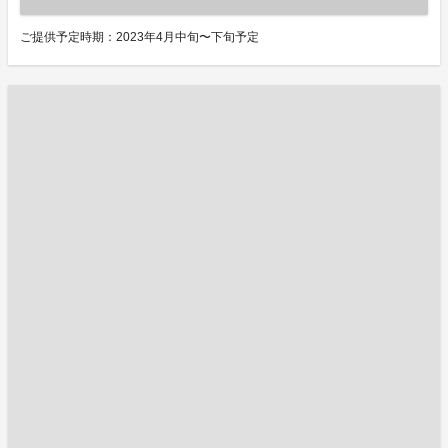
ご提供予定時期：2023年4月中旬〜下旬予定