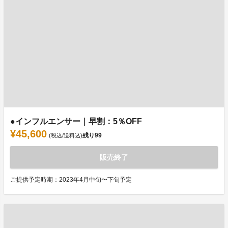
●インフルエンサー｜早割：5％OFF
¥45,600
残り
99
(税込/送料込)
販売終了
ご提供予定時期：2023年4月中旬〜下旬予定