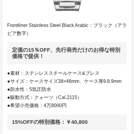
Frontliner Stainless Steel Black Arabic：ブラック（アラ
ビア数字）
定価の15％OFF、先行発売だけのお得な特別
価格で提供！
●素材：ステンレススチールケース&ブレス
●サイズ：ケースサイズ38×48mm、ケース厚9.8.9mm
●防水性：5気圧防水
●駆動方式：クォーツ（Cal.2115）
●希望小売価格：4万8000円
15%OFFの特別価格：￥40,800