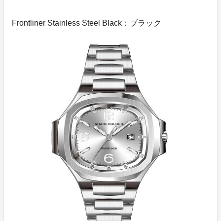
Frontliner Stainless Steel Black：ブラック