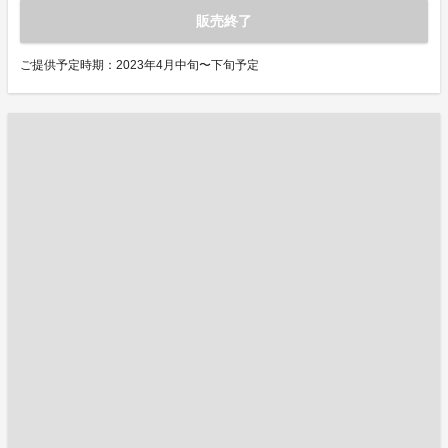
販売終了
ご提供予定時期：2023年4月中旬〜下旬予定