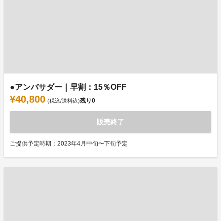
●アンバサダー｜早割：15％OFF
¥40,800
残り
0
(税込/送料込)
販売終了
ご提供予定時期：2023年4月中旬〜下旬予定