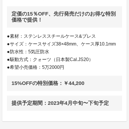
定価の15％OFF、先行発売だけのお得な特別
価格で提供！
●素材：ステンレススチールケース&ブレス
●サイズ：ケースサイズ38×48mm、ケース厚10.1mm
●防水性：5気圧防水
●駆動方式：クォーツ（日本製Cal.JS20）
●希望小売価格：5万2000円
15%OFFの特別価格：￥44,200
提供予定期間：2023年4月中旬〜下旬予定