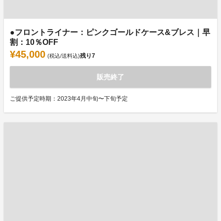
●フロントライナー：ピンクゴールドケース&ブレス｜早
割：10％OFF
¥45,000
残り
7
(税込/送料込)
販売終了
ご提供予定時期：2023年4月中旬〜下旬予定