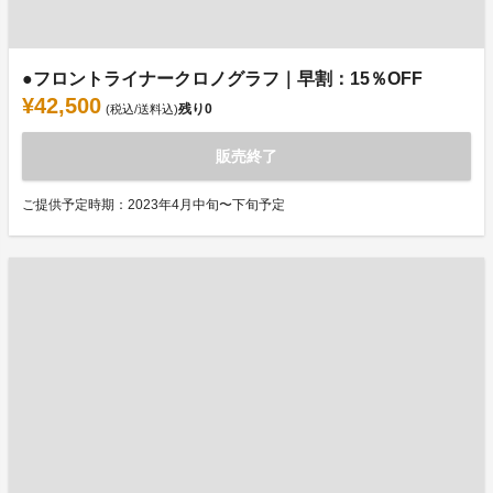
●フロントライナークロノグラフ｜早割：15％OFF
¥42,500
残り
0
(税込/送料込)
販売終了
ご提供予定時期：2023年4月中旬〜下旬予定