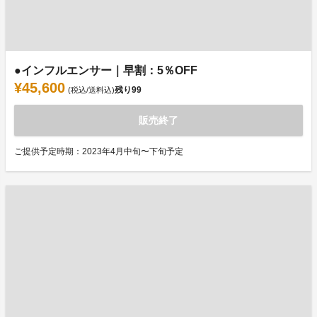
●インフルエンサー｜早割：5％OFF
¥45,600
残り
99
(税込/送料込)
販売終了
ご提供予定時期：2023年4月中旬〜下旬予定