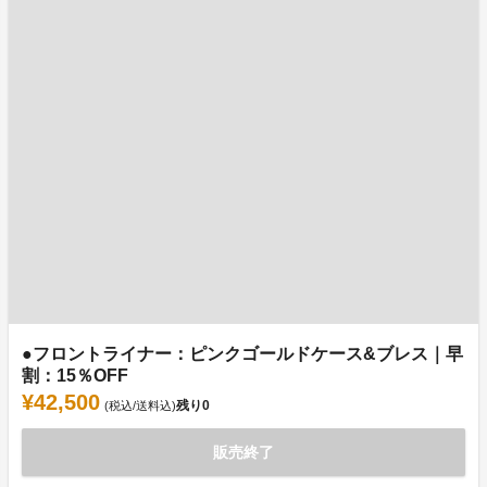
●フロントライナー：ピンクゴールドケース&ブレス｜早
割：15％OFF
¥42,500
残り
0
(税込/送料込)
販売終了