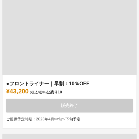
●フロントライナー｜早割：10％OFF
¥43,200
残り
10
(税込/送料込)
販売終了
ご提供予定時期：2023年4月中旬〜下旬予定