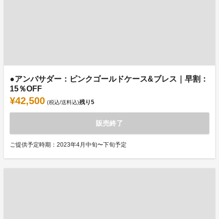
●アンバサダー：ピンクゴールドケース&ブレス｜早割：
15％OFF
¥42,500
残り
5
(税込/送料込)
販売終了
ご提供予定時期：2023年4月中旬〜下旬予定