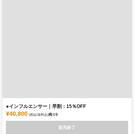
●インフルエンサー｜早割：15％OFF
¥40,800
残り
0
(税込/送料込)
販売終了