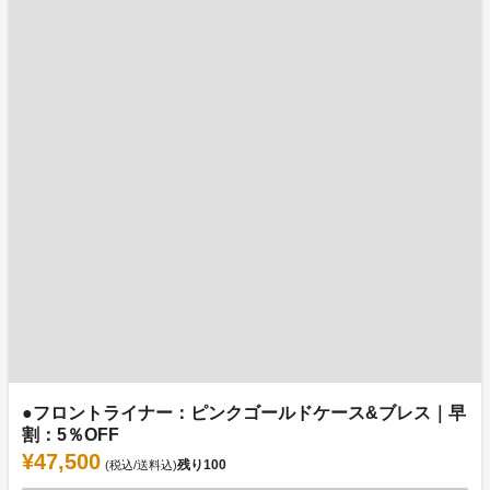
●フロントライナー：ピンクゴールドケース&ブレス｜早
割：5％OFF
¥47,500
残り
100
(税込/送料込)