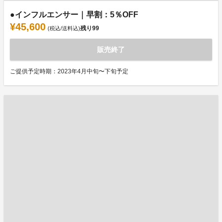
●インフルエンサー｜早割：5％OFF
¥45,600
残り
99
(税込/送料込)
販売終了
ご提供予定時期：2023年4月中旬〜下旬予定