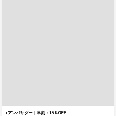
●アンバサダー｜早割：15％OFF