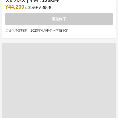
ス&ブレス｜早割：15％OFF
¥44,200
残り
5
(税込/送料込)
販売終了
ご提供予定時期：2023年4月中旬〜下旬予定