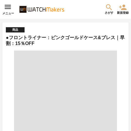
さがす
新規登録
メニュー
商品
●フロントライナー：ピンクゴールドケース&ブレス｜早
割：15％OFF