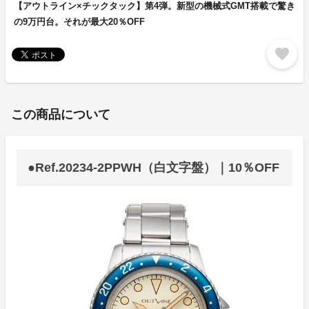
【アウトライン×チックタック】第4弾。新型の機械式GMT搭載で驚き
の9万円台。それが最大20％OFF
favorite
この商品について
●Ref.20234-2PPWH（白文字盤）｜10％OFF