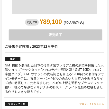
¥89,100
20
残り
(税込/送料込)
販売終了
ご提供予定時期：2023年12月中旬
概要
GMT機能を装備した日本のミヨタ製プレミアム機の新型を採用した人
気ショップ“チックタック”とのコラボ企画第4弾「GMT-1950」の白文
字盤タイプ。GMTウオッチの代名詞とも言える1950年代の名作をデザ
インモチーフに、青赤ツートンベゼルの色合いと当時の小振りなサイ
ズ感に徹底してこだわりました。ベゼル上部を透明なプラスチックで
覆い、極めて希少なオリジナルの初代ベークライト仕様を彷彿とさせ
る作りも大きな魅力です。
プロジェクト名
プロジェクトを見る
arrow_forward