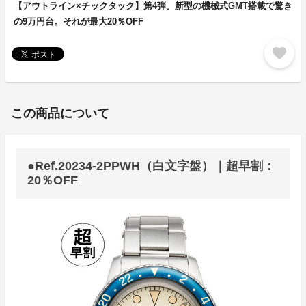
【アウトライン×チックタック】第4弾。新型の機械式GMT搭載で驚き
の9万円台。それが最大20％OFF
favorite
この商品について
●Ref.20234-2PPWH（白文字盤）｜超早割：
20％OFF