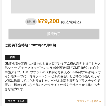
¥79,200
0
残り
(税込/送料込)
販売終了
ご提供予定時期：2023年12月中旬
概要
GMT機能を装備した日本のミヨタ製プレミアム機の新型を採用した人
気ショップ“チックタック”とのコラボ企画第4弾「GMT-1950」の白文
字盤タイプ。GMTウオッチの代名詞とも言える1950年代の名作をデザ
インモチーフに、青赤ツートンベゼルの色合いと当時の小振りなサイ
ズ感に徹底してこだわりました。ベゼル上部を透明なプラスチックで
覆い、極めて希少な初代のベークライト仕様を彷彿とさせる作りも大
きな魅力です。
プロジェクト名
プロジェクトを見る
arrow_forward