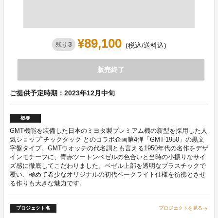
¥89,100
3
残り
(税込/送料込)
販売終了
ご提供予定時期：2023年12月中旬
概要
GMT機能を装備した日本のミヨタ製プレミアム機の新型を採用した人
気ショップ“チックタック”とのコラボ企画第4弾「GMT-1950」の黒文
字盤タイプ。GMTウオッチの代名詞とも言える1950年代の名作をデザ
インモチーフに、青赤ツートンベゼルの色合いと当時の小振りなサイ
ズ感に徹底してこだわりました。ベゼル上部を透明なプラスチックで
覆い、極めて希少なオリジナルの初代ベークライト仕様を彷彿とさせ
る作りも大きな魅力です。
プロジェクト名
プロジェクトを見る
arrow_forward