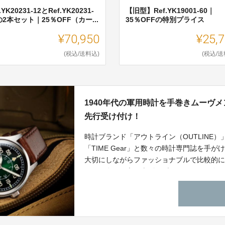
.YK20231-12とRef.YK20231-
【旧型】Ref.YK19001-60｜
の2本セット｜25％OFF（カー...
35％OFFの特別プライス
¥70,950
¥25,
(税込/送料込)
(税込/送
1940年代の軍用時計を手巻きムーヴ
先行受け付け！
時計ブランド「アウトライン（OUTLINE）」は
「TIME Gear」と数々の時計専門誌を手が
大切にしながらファッショナブルで比較的
たいと自らが立ち上げたブランドです。今回
リタリーType1940”の第2世代。25〜15