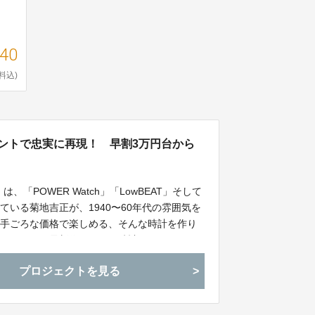
740
料込)
メントで忠実に再現！ 早割3万円台から
、「POWER Watch」「LowBEAT」そして
けている菊地吉正が、1940〜60年代の雰囲気を
に手ごろな価格で楽しめる、そんな時計を作り
お届けする最新作は、軍用時計を再現した“ミ
％OFFにて先行受け付けを実施します。
プロジェクトを見る