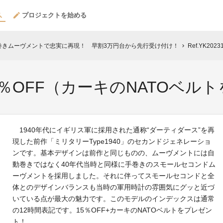
プロジェクトを始める
手巻きムーヴメントで忠実に再現！ 早割3万円台から先行受け付け！
Ref.YK2
chevron_right
12｜15％OFF（カーキのNATOベ
1940年代にイギリス軍に採用された通称“ダーティダース”を再
現した前作「ミリタリーType1940」のセカンドジェネレーショ
ンです。基本デザインは前作と同じものの、ムーヴメントには自
動巻きではなく40年代当時と同様に手巻きのスモールセコンドム
ーヴメントを採用しました。それに伴ってスモールセコンドと全
体とのデザインバランスも当時の軍用時計の雰囲気にグッと近づ
いている点が最大の魅力です。このモデルのインデックスは通常
の12時間表記です。15％OFF+カーキのNATOベルトをプレゼン
ト！