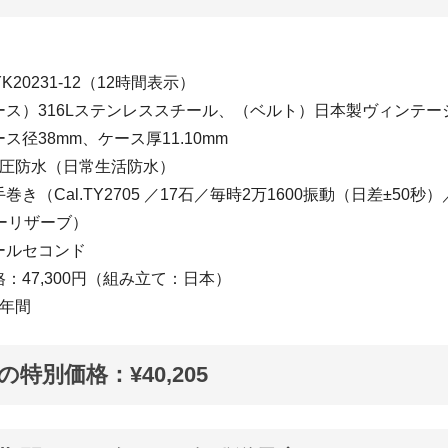
YK20231-12（12時間表示）
ース）316Lステンレススチール、（ベルト）日本製ヴィンテー
ス径38mm、ケース厚11.10mm
気圧防水（日常生活防水）
き（Cal.TY2705 ／17石／毎時2万1600振動（日差±50
ーリザーブ）
ールセコンド
：47,300円（組み立て：日本）
1年間
Fの特別価格：¥40,205