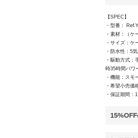
【SPEC】
・型番： Ref.
・素材：（ケ
・サイズ：ケー
・防水性：5
・駆動方式：手巻
時35時間パワ
・機能：スモ
・希望小売価格
・保証期間：
15%OF