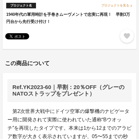
プロジェクト名
プロジェクトを見る
arrow_forward
1940年代の軍用時計を手巻きムーヴメントで忠実に再現！ 早割3万
円台から先行受け付け！
favorite
この商品について
Ref.YK2023-60｜早割：20％OFF（グレーの
NATOストラップをプレゼント）
第2次世界大戦中にドイツ空軍の爆撃機のナビゲータ
ー用に開発されて実際に使われていた通称“Bウオッ
チ”を再現したタイプです。本来は1から12までのアラビ
ア数字が大きく表示されていますが、05〜55までの秒