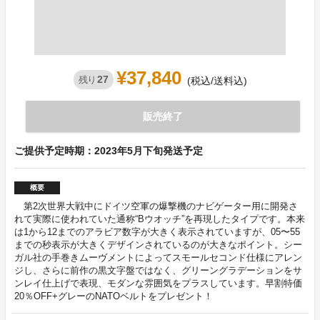
¥37,840
27
残り
(税込/送料込)
販売終了
ご提供予定時期：2023年5月下旬発送予定
概要
第2次世界大戦中にドイツ空軍の爆撃機のナビゲーター用に開発さ
れて実際に使われていた通称“Bウオッチ”を再現したタイプです。本来
は1から12までのアラビア数字が大きく表示されていますが、05〜55
までの秒表示が大きくデザインされているのが大きなポイント。シー
ガル社の手巻きムーヴメントによってスモールセコンド仕様にアレン
ジし、さらに前作の黒文字盤ではなく、グリーングラデーションをサ
ンレイ仕上げで表現、モダンな雰囲気をプラスしています。早割特価
20％OFF+グレーのNATOベルトをプレゼント！