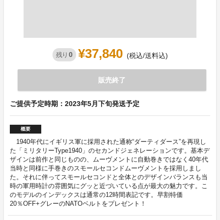
¥37,840
0
残り
(税込/送料込)
販売終了
ご提供予定時期：2023年5月下旬発送予定
概要
1940年代にイギリス軍に採用された通称“ダーティダース”を再現し
た「ミリタリーType1940」のセカンドジェネレーションです。基本デ
ザインは前作と同じものの、ムーヴメントに自動巻きではなく40年代
当時と同様に手巻きのスモールセコンドムーヴメントを採用しまし
た。それに伴ってスモールセコンドと全体とのデザインバランスも当
時の軍用時計の雰囲気にグッと近づいている点が最大の魅力です。こ
のモデルのインデックスは通常の12時間表記です。早割特価
20％OFF+グレーのNATOベルトをプレゼント！