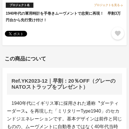
プロジェクト名
プロジェクトを見る
arrow_forward
1940年代の軍用時計を手巻きムーヴメントで忠実に再現！ 早割3万
円台から先行受け付け！
favorite
この商品について
Ref.YK2023-12｜早割：20％OFF（グレーの
NATOストラップをプレゼント）
1940年代にイギリス軍に採用された通称〝ダーティ
ーダース〟を再現した「ミリタリーType1940」のセカ
ンドジエネレーションです。基本デザインは前作と同じ
ものの、ムーヴメントに自動巻きではなく40年代当時