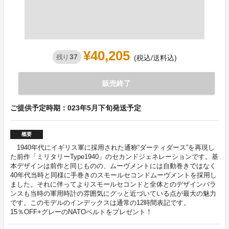
¥40,205
37
残り
(税込/送料込)
販売終了
ご提供予定時期：023年5月下旬発送予定
概要
1940年代にイギリス軍に採用された通称“ダーティダース”を再現し
た前作「ミリタリーType1940」のセカンドジェネレーションです。基
本デザインは前作と同じものの、ムーヴメントには自動巻きではなく
40年代当時と同様に手巻きのスモールセコンドムーヴメントを採用し
ました。それに伴ってよりスモールセコンドと全体とのデザインバラ
ンスも当時の軍用時計の雰囲気にグッと近づいている点が最大の魅力
です。このモデルのインデックスは通常の12時間表記です。
15％OFF+グレーのNATOベルトをプレゼント！