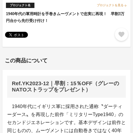
プロジェクト名
プロジェクトを見る
arrow_forward
1940年代の軍用時計を手巻きムーヴメントで忠実に再現！ 早割3万
円台から先行受け付け！
favorite
この商品について
Ref.YK2023-12｜早割：15％OFF（グレーの
NATOストラップをプレゼント）
1940年代にイギリス軍に採用された通称〝ダーティ
ーダース〟を再現した前作「ミリタリーType1940」の
セカンドジエネレーションです。基本デザインは前作と
同じものの、ムーヴメントには自動巻きではなく40年