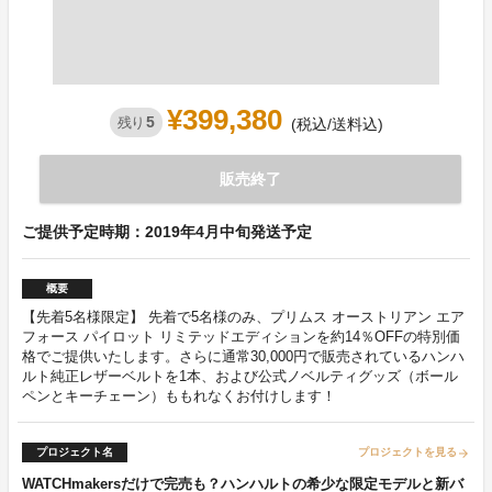
¥399,380
5
残り
(税込/送料込)
販売終了
ご提供予定時期：2019年4月中旬発送予定
概要
【先着5名様限定】 先着で5名様のみ、プリムス オーストリアン エア
フォース パイロット リミテッドエディションを約14％OFFの特別価
格でご提供いたします。さらに通常30,000円で販売されているハンハ
ルト純正レザーベルトを1本、および公式ノベルティグッズ（ボール
ペンとキーチェーン）ももれなくお付けします！
プロジェクト名
プロジェクトを見る
arrow_forward
WATCHmakersだけで完売も？ハンハルトの希少な限定モデルと新バ