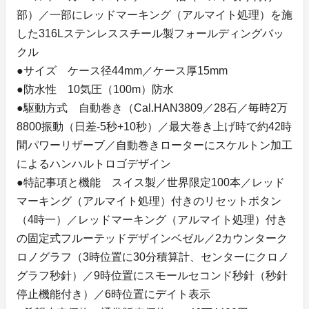
部）／一部にレッドマーキング（アルマイト処理）を施
した316Lステンレススチール製フォールディングバッ
クル
●サイズ ケース径44mm／ケース厚15mm
●防水性 10気圧（100m）防水
●駆動方式 自動巻き（Cal.HAN3809／28石／毎時2万
8800振動（日差-5秒+10秒）／最大巻き上げ時で約42時
間パワーリザーブ／自動巻きローターにスケルトン加工
によるハンハルトロゴデザイン
●特記事項と機能 スイス製／世界限定100本／レッド
マーキング（アルマイト処理）付きのリセットボタン
（4時一）／レッドマーキング（アルマイト処理）付き
の固定式フルーテッドデザインベゼル／2カウンターク
ロノグラフ（3時位置に30分積算計、センターにクロノ
グラフ秒針）／9時位置にスモールセコンド秒針（秒針
停止機能付き）／6時位置にデイト表示