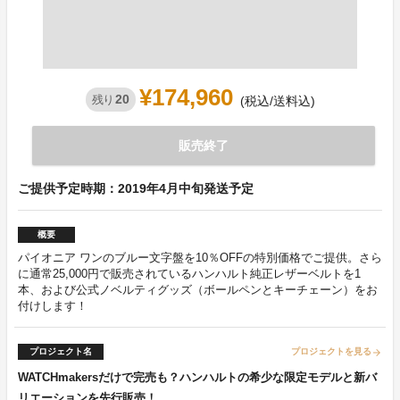
¥174,960
20
残り
(税込/送料込)
販売終了
ご提供予定時期：2019年4月中旬発送予定
概要
パイオニア ワンのブルー文字盤を10％OFFの特別価格でご提供。さら
に通常25,000円で販売されているハンハルト純正レザーベルトを1
本、および公式ノベルティグッズ（ボールペンとキーチェーン）をお
付けします！
プロジェクト名
プロジェクトを見る
arrow_forward
WATCHmakersだけで完売も？ハンハルトの希少な限定モデルと新バ
リエーションを先行販売！