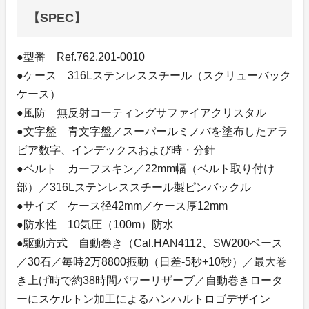
【SPEC】
●型番 Ref.762.201-0010
●ケース 316Lステンレススチール（スクリューバック
ケース）
●風防 無反射コーティングサファイアクリスタル
●文字盤 青文字盤／スーパールミノバを塗布したアラ
ビア数字、インデックスおよび時・分針
●ベルト カーフスキン／22mm幅（ベルト取り付け
部）／316Lステンレススチール製ピンバックル
●サイズ ケース径42mm／ケース厚12mm
●防水性 10気圧（100m）防水
●駆動方式 自動巻き（Cal.HAN4112、SW200ベース
／30石／毎時2万8800振動（日差-5秒+10秒）／最大巻
き上げ時で約38時間パワーリザーブ／自動巻きロータ
ーにスケルトン加工によるハンハルトロゴデザイン