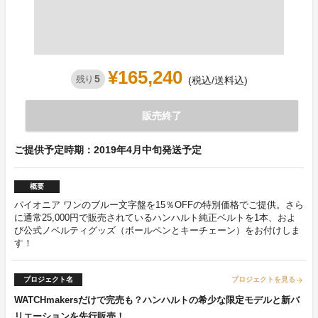
¥165,240
5
残り
(税込/送料込)
販売終了
ご提供予定時期：2019年4月中旬発送予定
概要
パイオニア ワンのブルー文字盤を15％OFFの特別価格でご提供。さら
に通常25,000円で販売されているハンハルト純正ベルトを1本、およ
び公式ノベルティグッズ（ボールペンとキーチェーン）をお付けしま
す！
プロジェクト名
プロジェクトを見る
arrow_forward
WATCHmakersだけで完売も？ハンハルトの希少な限定モデルと新バ
リエーションを先行販売！