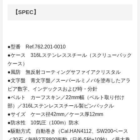
【SPEC】
●型番 Ref.762.201-0010
●ケース 316Lステンレススチール（スクリューバック
ケース）
●風防 無反射コーティングサファイアクリスタル
●文字盤 青文字盤／スーパールミノバを塗布したアラ
ビア数字、インデックスおよび時・分針
●ベルト カーフスキン／22mm幅（ベルト取り付け
部）／316Lステンレススチール製ピンバックル
●サイズ ケース径42mm／ケース厚12mm
●防水性 10気圧（100m）防水
●駆動方式 自動巻き（Cal.HAN4112、SW200ベース
／30石／毎時2万8800振動（日差-5秒+10秒）／最大巻