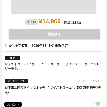
¥14,960
15
残り
(税込/送料込)
販売終了
ご提供予定時期：2020年3月上旬発送予定
概要
ザイストローム 07 ブラックケース、ブラックダイヤル、ブラウンレ
ザーモデル
プロジェクト名
プロジェクトを見る
arrow_forward
日本未上陸のドイツウオッチ、“ザイストローム”。15%OFFで先行発
売!
favorite