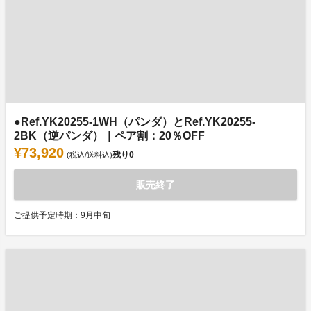
●Ref.YK20255-1WH（パンダ）とRef.YK20255-
2BK（逆パンダ）｜ペア割：20％OFF
¥73,920
残り
0
(税込/送料込)
販売終了
ご提供予定時期：9月中旬