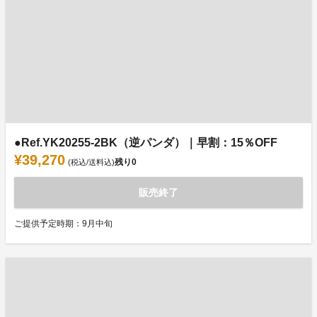
●Ref.YK20255-2BK（逆パンダ）｜早割：15％OFF
¥39,270
残り
0
(税込/送料込)
販売終了
ご提供予定時期：9月中旬