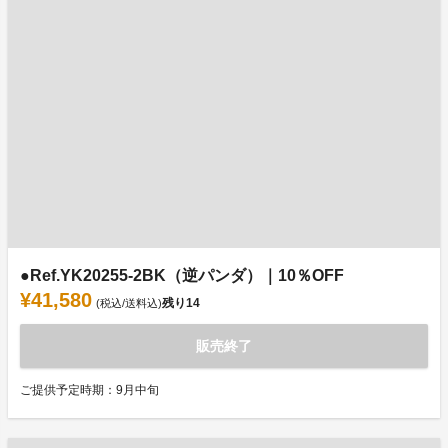
●Ref.YK20255-2BK（逆パンダ）｜10％OFF
¥41,580
残り
14
(税込/送料込)
販売終了
ご提供予定時期：9月中旬