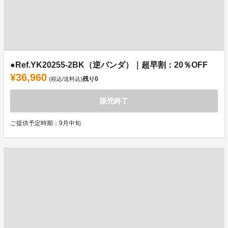
●Ref.YK20255-2BK（逆パンダ）｜超早割：20％OFF
¥36,960
残り
0
(税込/送料込)
販売終了
ご提供予定時期：9月中旬