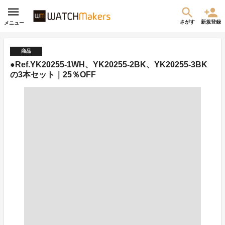
さがす
新規登録
メニュー
商品
●Ref.YK20255-1WH、YK20255-2BK、YK20255-3BK
の3本セット｜25％OFF