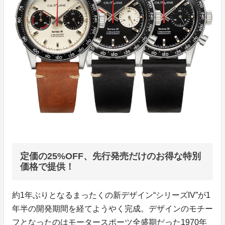
定価の25%OFF、先行発売だけのお得な特別
価格で提供！
約1年ぶりとなるまったくの新デザイン“シリーズIV”が1
年半の開発期間を経てようやく完成。デザインのモチー
フとなったのはモータースポーツ全盛期だった1970年