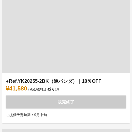
●Ref.YK20255-2BK（逆パンダ）｜10％OFF
¥41,580
残り
14
(税込/送料込)
販売終了
ご提供予定時期：9月中旬