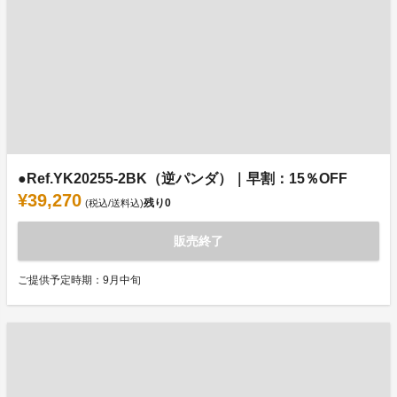
●Ref.YK20255-2BK（逆パンダ）｜早割：15％OFF
¥39,270
残り
0
(税込/送料込)
販売終了
ご提供予定時期：9月中旬