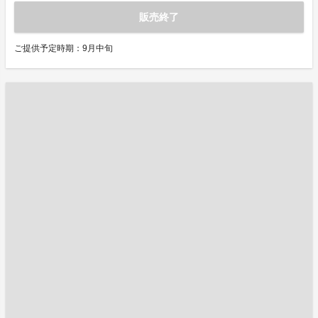
販売終了
ご提供予定時期：9月中旬