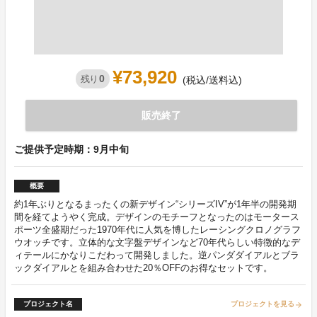
¥73,920
0
残り
(税込/送料込)
販売終了
ご提供予定時期：9月中旬
概要
約1年ぶりとなるまったくの新デザイン“シリーズIV”が1年半の開発期
間を経てようやく完成。デザインのモチーフとなったのはモータース
ポーツ全盛期だった1970年代に人気を博したレーシングクロノグラフ
ウオッチです。立体的な文字盤デザインなど70年代らしい特徴的なデ
ィテールにかなりこだわって開発しました。逆パンダダイアルとブラ
ックダイアルとを組み合わせた20％OFFのお得なセットです。
プロジェクト名
プロジェクトを見る
arrow_forward