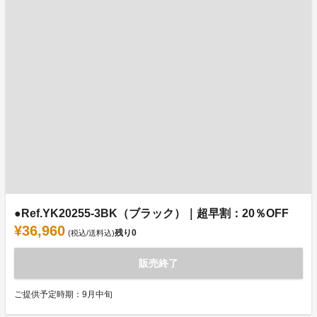
●Ref.YK20255-3BK（ブラック）｜超早割：20％OFF
¥36,960
残り
0
(税込/送料込)
販売終了
ご提供予定時期：9月中旬