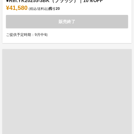
●Ref.YK20255-3BK（ブラック）｜10％OFF
¥41,580
残り
20
(税込/送料込)
販売終了
ご提供予定時期：9月中旬