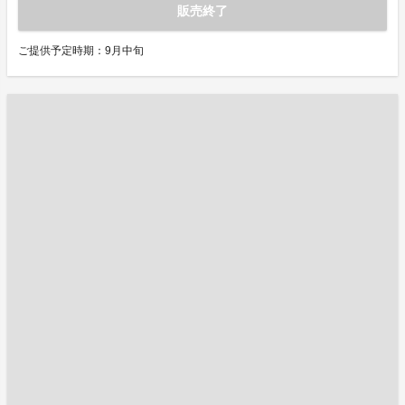
販売終了
ご提供予定時期：9月中旬