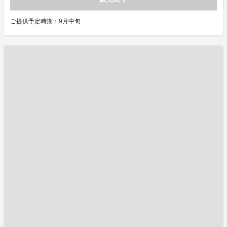
ご提供予定時期：9月中旬