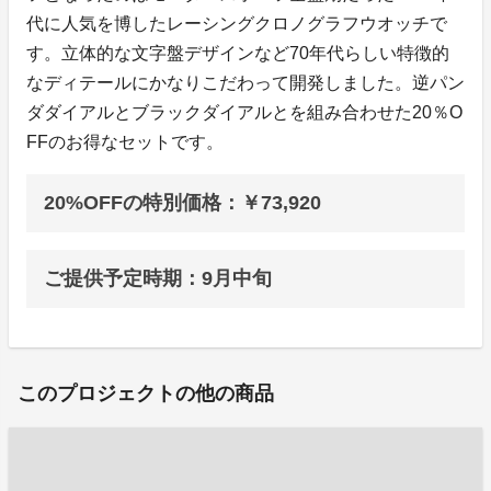
代に人気を博したレーシングクロノグラフウオッチで
す。立体的な文字盤デザインなど70年代らしい特徴的
なディテールにかなりこだわって開発しました。逆パン
ダダイアルとブラックダイアルとを組み合わせた20％O
FFのお得なセットです。
20%OFFの特別価格：￥73,920
ご提供予定時期：9月中旬
このプロジェクトの他の商品