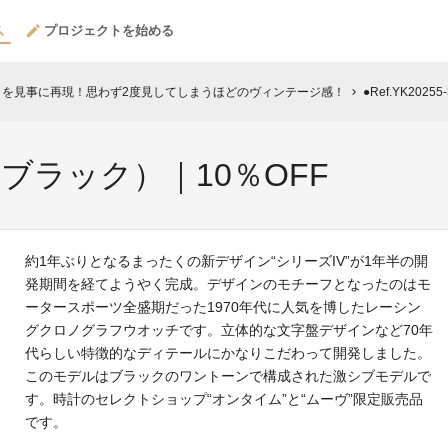
プロジェクトを始める
ノを見事に再現！思わず2度見してしまうほどのヴィンテージ感！
●Ref.YK202
chevron_right
BK（ブラック）｜10％OFF
約1年ぶりとなるまったくの新デザイン“シリーズIV”が1年半の開
発期間を経てようやく完成。デザインのモチーフとなったのはモ
ータースポーツ全盛期だった1970年代に人気を博したレーシン
グクロノグラフウオッチです。立体的な文字盤デザインなど70年
代らしい特徴的なディテールにかなりこだわって開発しました。
このモデルはブラックのワントーンで構成された激シブモデルで
す。時計のセレクトショップ“オンタイム”と“ムーヴ”限定販売品
です。