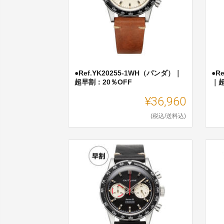
●Ref.YK20255-1WH（パンダ）｜
●R
超早割：20％OFF
｜超
¥36,960
(税込/送料込)