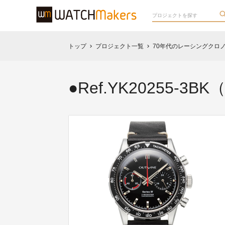
トップ
プロジェクト一覧
70年代のレーシングクロ
chevron_right
chevron_right
●Ref.YK20255-3