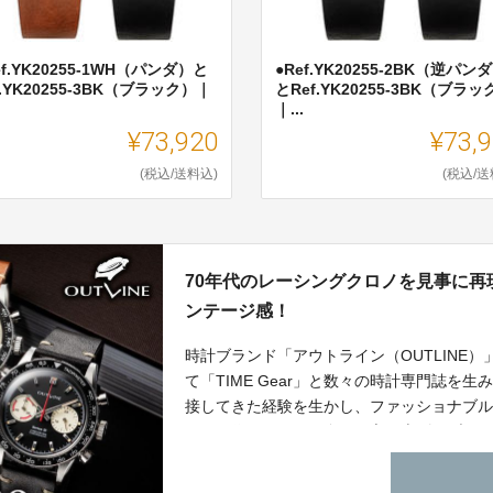
ef.YK20255-1WH（パンダ）と
●Ref.YK20255-2BK（逆パン
f.YK20255-3BK（ブラック）｜
とRef.YK20255-3BK（ブラッ
.
｜...
¥73,920
¥73,
(税込/送料込)
(税込/送
70年代のレーシングクロノを見事に再
ンテージ感！
時計ブランド「アウトライン（OUTLINE）」は、
て「TIME Gear」と数々の時計専門誌
接してきた経験を生かし、ファッショナブ
わって作りたいと、自らが立ち上げたブラン
ンです。25〜10％OFFの特別価格にて先