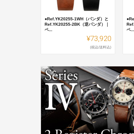
●Ref.YK20255-1WH（パンダ）と
●R
Ref.YK20255-2BK（逆パンダ）｜
Re
ペ...
ペ..
¥73,920
(税込/送料込)