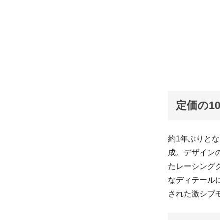
定価の1
約1年ぶりとな
成。デザイン
たレーシング
なディテール
された激シブモ