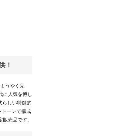
供！
てようやく完
代に人気を博し
代らしい特徴的
ントーンで構成
限定販売品です。