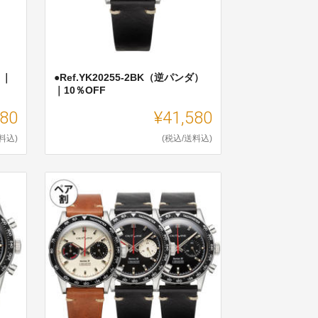
）｜
●Ref.YK20255-2BK（逆パンダ）
｜10％OFF
580
¥41,580
料込)
(税込/送料込)