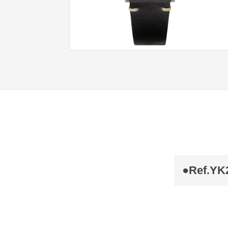
●Ref.