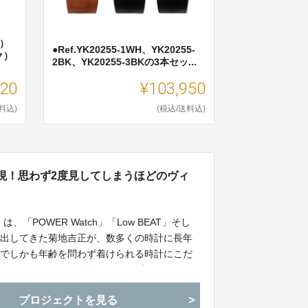
ダ）
●Ref.YK20255-1WH、YK20255-
ク）
2BK、YK20255-3BKの3本セッ...
920
¥103,950
料込)
(税込/送料込)
現！思わず2度見してしまうほどのヴィ
「POWER Watch」「Low BEAT」そし
を生み出してきた菊地吉正が、数多くの時計に長年
ルでしかも年齢を問わず着けられる時計にこだ
ドです。今回は約1年振りとなる新コレクショ
行予約の受け付けを開始します。
プロジェクトを見る