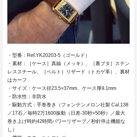
・型番：Ref.YK20203-5（ゴールド）
・素材：［ケース］真鍮（メッキ）、［裏ブタ］ステン
レススチール、［ベルト］リザード（トカゲ革）、裏材
はカーフ
・サイズ：ケース径23.5×37mm、ケース厚9.1mm
・防水性：非防水
・駆動方式：手巻巻き（フォンテンメロン社製 Cal.138
／17石／毎時2万1600振動（日差-30秒+50秒）／最大
巻き上げ時約42時間パワーリザーブ／秒針停止機能な
し）