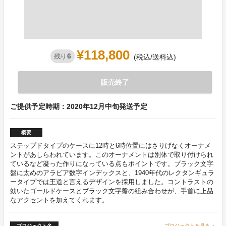
¥118,800
6
残り
(税込/送料込)
販売終了
ご提供予定時期：2020年12月中旬発送予定
概要
ステップドタイプのケースに12時と6時位置にはさりげなくオーナメ
ントがあしらわれています。このオーナメントは別体で取り付けられ
ているなど凝った作りになっている点もポイントです。ブラック文字
盤に太めのアラビア数字インデックスと、1940年代のレクタンギュラ
ータイプでは王道と言えるデザインを採用しました。コントラストの
効いたゴールドケースとブラック文字盤の組み合わせが、手首に上品
なアクセントを加えてくれます。
プロジェクト名
プロジェクトを見る