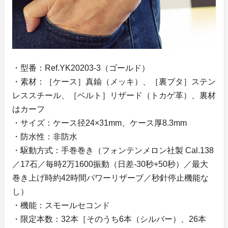
・型番：Ref.YK20203-3（ゴールド）
・素材：［ケース］真鍮（メッキ）、［裏ブタ］ステン
レススチール、［ベルト］リザード（トカゲ革）、裏材
はカーフ
・サイズ：ケース径24×31mm、ケース厚8.3mm
・防水性：非防水
・駆動方式：手巻巻き（フォンテンメロン社製 Cal.138
／17石／毎時2万1600振動（日差-30秒+50秒）／最大
巻き上げ時約42時間パワーリザーブ／秒針停止機能な
し）
・機能：スモールセコンド
・限定本数：32本［そのうち6本（シルバー）、26本