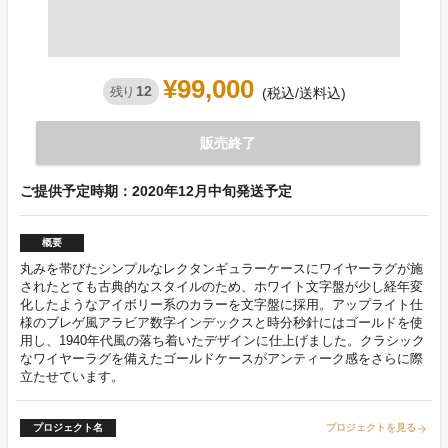
¥99,000
12
残り
(税込/送料込)
販売終了
ご提供予定時期：2020年12月中旬発送予定
概要
丸みを帯びたシンプルなレクタンギュラーケースにワイヤーラグが施
されたとても古典的なスタイルのため、ホワイト文字盤が少し経年変
化したようなアイボリー系のカラーを文字盤に採用。アップライト仕
様のブレゲ風アラビア数字インデックスと時分秒針にはゴールドを使
用し、1940年代風の落ち着いたデザインに仕上げました。クラシック
なワイヤーラグを備えたゴールドケースがアンティーク感をさらに際
立たせています。
プロジェクト名
プロジェクトを見る
arrow_forward