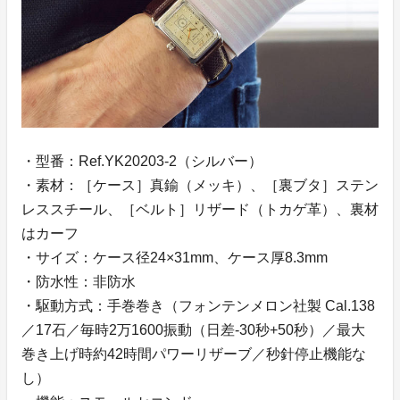
・型番：Ref.YK20203-2（シルバー）
・素材：［ケース］真鍮（メッキ）、［裏ブタ］ステン
レススチール、［ベルト］リザード（トカゲ革）、裏材
はカーフ
・サイズ：ケース径24×31mm、ケース厚8.3mm
・防水性：非防水
・駆動方式：手巻巻き（フォンテンメロン社製 Cal.138
／17石／毎時2万1600振動（日差-30秒+50秒）／最大
巻き上げ時約42時間パワーリザーブ／秒針停止機能な
し）