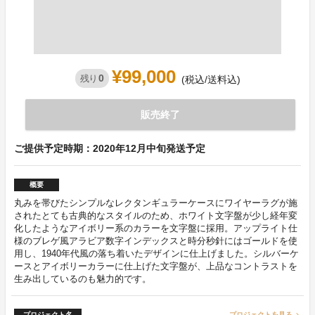
¥99,000
0
残り
(税込/送料込)
販売終了
ご提供予定時期：2020年12月中旬発送予定
概要
丸みを帯びたシンプルなレクタンギュラーケースにワイヤーラグが施
されたとても古典的なスタイルのため、ホワイト文字盤が少し経年変
化したようなアイボリー系のカラーを文字盤に採用。アップライト仕
様のブレゲ風アラビア数字インデックスと時分秒針にはゴールドを使
用し、1940年代風の落ち着いたデザインに仕上げました。シルバーケ
ースとアイボリーカラーに仕上げた文字盤が、上品なコントラストを
生み出しているのも魅力的です。
プロジェクト名
プロジェクトを見る