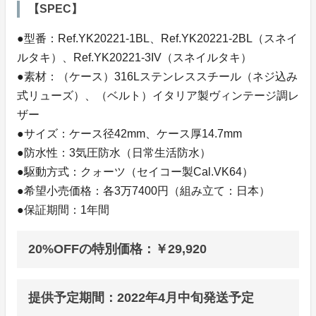
【SPEC】
●型番：Ref.YK20221-1BL、Ref.YK20221-2BL（スネイ
ルタキ）、Ref.YK20221-3IV（スネイルタキ）
●素材：（ケース）316Lステンレススチール（ネジ込み
式リューズ）、（ベルト）イタリア製ヴィンテージ調レ
ザー
●サイズ：ケース径42mm、ケース厚14.7mm
●防水性：3気圧防水（日常生活防水）
●駆動方式：クォーツ（セイコー製Cal.VK64）
●希望小売価格：各3万7400円（組み立て：日本）
●保証期間：1年間
20%OFFの特別価格：￥29,920
提供予定期間：2022年4月中旬発送予定