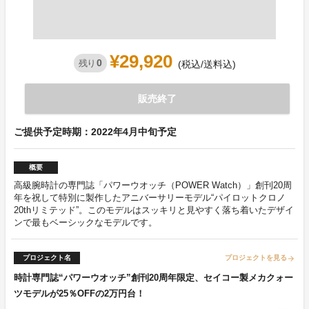
¥29,920
0
残り
(税込/送料込)
販売終了
ご提供予定時期：2022年4月中旬予定
概要
高級腕時計の専門誌「パワーウオッチ（POWER Watch）」創刊20周
年を祝して特別に製作したアニバーサリーモデル“パイロットクロノ
20thリミテッド”。このモデルはスッキリと見やすく落ち着いたデザイ
ンで最もベーシックなモデルです。
プロジェクト名
プロジェクトを見る
arrow_forward
時計専門誌“パワーウオッチ”創刊20周年限定、セイコー製メカクォー
ツモデルが25％OFFの2万円台！