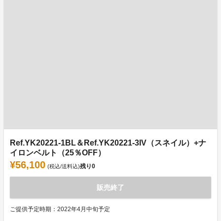
Ref.YK20221-1BL＆Ref.YK20221-3IV（スネイル）+ナ
イロンベルト（25％OFF）
¥56,100
残り
0
(税込/送料込)
販売終了
ご提供予定時期：2022年4月中旬予定