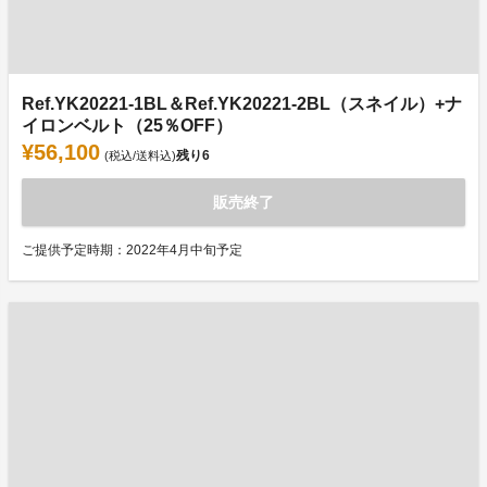
Ref.YK20221-1BL＆Ref.YK20221-2BL（スネイル）+ナ
イロンベルト（25％OFF）
¥56,100
残り
6
(税込/送料込)
販売終了
ご提供予定時期：2022年4月中旬予定