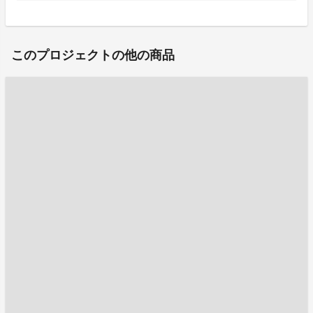
このプロジェクトの他の商品