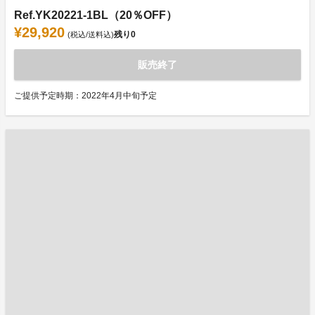
Ref.YK20221-1BL（20％OFF）
¥29,920
残り
0
(税込/送料込)
販売終了
ご提供予定時期：2022年4月中旬予定