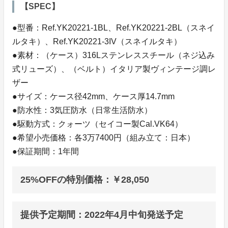
【SPEC】
●型番：Ref.YK20221-1BL、Ref.YK20221-2BL（スネイ
ルタキ）、Ref.YK20221-3IV（スネイルタキ）
●素材：（ケース）316Lステンレススチール（ネジ込み
式リューズ）、（ベルト）イタリア製ヴィンテージ調レ
ザー
●サイズ：ケース径42mm、ケース厚14.7mm
●防水性：3気圧防水（日常生活防水）
●駆動方式：クォーツ（セイコー製Cal.VK64）
●希望小売価格：各3万7400円（組み立て：日本）
●保証期間：1年間
25%OFFの特別価格：￥28,050
提供予定期間：2022年4月中旬発送予定