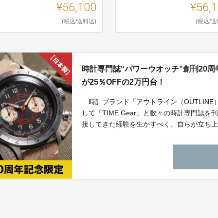
¥56,100
¥56,
(税込/送料込)
(税込/送
時計専門誌“パワーウオッチ”創刊20
が25％OFFの2万円台！
時計ブランド「アウトライン（OUTLINE）」は
して「TIME Gear」と数々の時計専門
接してきた経験を生かすべく、自らが立ち
の専門誌「パワーウオッチ」創刊20周年を記
ージョンを、何と25％OFFの2万円台とい
け付けを実施します。