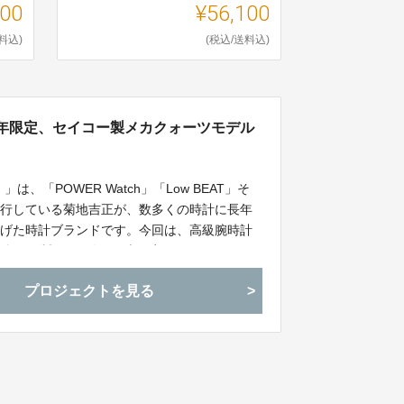
100
¥56,100
料込)
(税込/送料込)
周年限定、セイコー製メカクォーツモデル
、「POWER Watch」「Low BEAT」そ
誌を刊行している菊地吉正が、数多くの時計に長年
上げた時計ブランドです。今回は、高級腕時計
念して製作した各200本限定のスペシャルバ
うかなりお得な特別価格にて先行予約販売の受
プロジェクトを見る