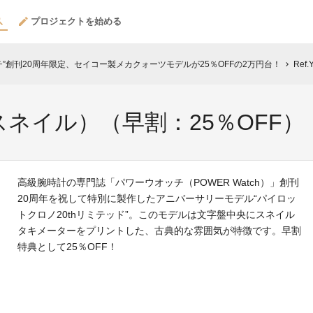
プロジェクトを始める
”創刊20周年限定、セイコー製メカクォーツモデルが25％OFFの2万円台！
Ref
chevron_right
BL（スネイル）（早割：25％OFF）
高級腕時計の専門誌「パワーウオッチ（POWER Watch）」創刊
20周年を祝して特別に製作したアニバーサリーモデル“パイロッ
トクロノ20thリミテッド”。このモデルは文字盤中央にスネイル
タキメーターをプリントした、古典的な雰囲気が特徴です。早割
特典として25％OFF！