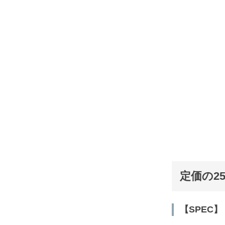
定価の2
【SPEC】