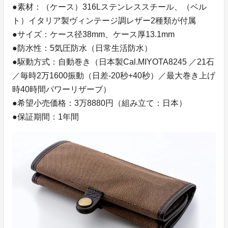
●素材：（ケース）316Lステンレススチール、（ベル
ト）イタリア製ヴィンテージ調レザー2種類が付属
●サイズ：ケース径38mm、ケース厚13.1mm
●防水性：5気圧防水（日常生活防水）
●駆動方式：自動巻き（日本製Cal.MIYOTA8245 ／21石
／毎時2万1600振動（日差-20秒+40秒）／最大巻き上げ
時40時間パワーリザーブ）
●希望小売価格：3万8880円（組み立て：日本）
●保証期間：1年間