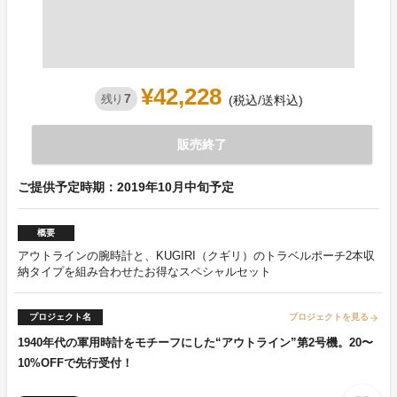
¥42,228
7
残り
(税込/送料込)
販売終了
ご提供予定時期：2019年10月中旬予定
概要
アウトラインの腕時計と、KUGIRI（クギリ）のトラベルポーチ2本収
納タイプを組み合わせたお得なスペシャルセット
プロジェクト名
プロジェクトを見る
arrow_forward
1940年代の軍用時計をモチーフにした“アウトライン”第2号機。20〜
10%OFFで先行受付！