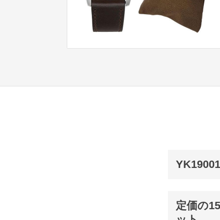
YK190
定価の1
ット