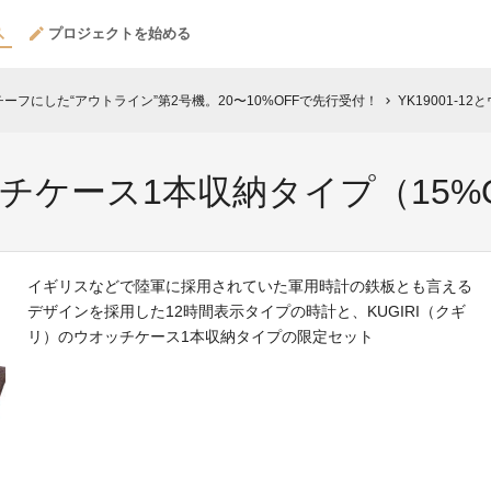
プロジェクトを始める
チーフにした“アウトライン”第2号機。20〜10%OFFで先行受付！
YK19001-
chevron_right
オッチケース1本収納タイプ（15%
イギリスなどで陸軍に採用されていた軍用時計の鉄板とも言える
デザインを採用した12時間表示タイプの時計と、KUGIRI（クギ
リ）のウオッチケース1本収納タイプの限定セット