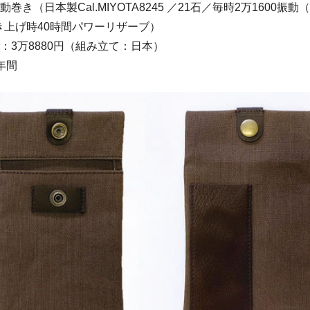
巻き（日本製Cal.MIYOTA8245 ／21石／毎時2万1600振動（
き上げ時40時間パワーリザーブ）
：3万8880円（組み立て：日本）
年間