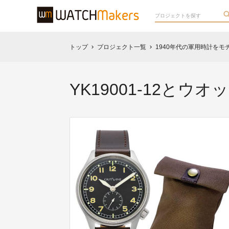
トップ
プロジェクト一覧
1940年代の軍用時計をモ
chevron_right
chevron_right
YK19001-12とウ