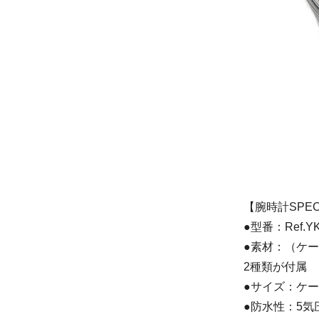
【腕時計SPE
●型番：Ref.Y
●素材：（ケ
2種類が付属
●サイズ：ケー
●防水性：5