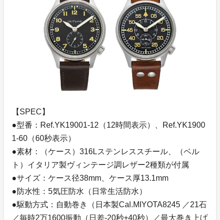
【SPEC】
●型番：Ref.YK19001-12（12時間表示）、Ref.YK1900
1-60（60秒表示）
●素材：（ケース）316Lステンレススチール、（ベル
ト）イタリア製ヴィンテージ調レザー2種類が付属
●サイズ：ケース径38mm、ケース厚13.1mm
●防水性：5気圧防水（日常生活防水）
●駆動方式：自動巻き（日本製Cal.MIYOTA8245 ／21石
／毎時2万1600振動（日差-20秒+40秒）／最大巻き上げ