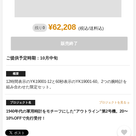
¥62,208
0
残り
(税込/送料込)
販売終了
ご提供予定時期：10月中旬
概要
12時間表示のYK19001-12と60秒表示のYK19001-60。2つの腕時計を
組み合わせた限定セット。
プロジェクト名
プロジェクトを見る
arrow_forward
1940年代の軍用時計をモチーフにした“アウトライン”第2号機。20〜
10%OFFで先行受付！
favorite