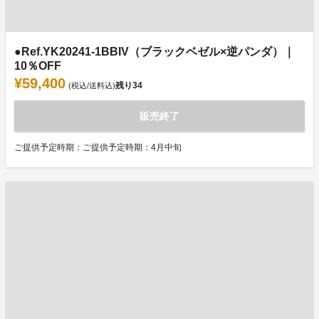
●Ref.YK20241-1BBIV（ブラックベゼル×逆パンダ）｜
10％OFF
¥59,400
残り
34
(税込/送料込)
販売終了
ご提供予定時期：ご提供予定時期：4月中旬