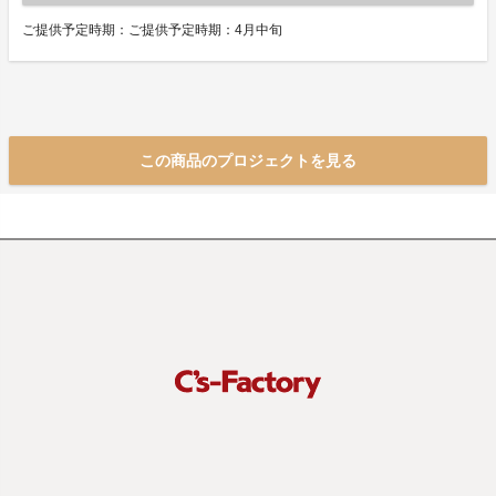
ご提供予定時期：ご提供予定時期：4月中旬
この商品のプロジェクトを見る