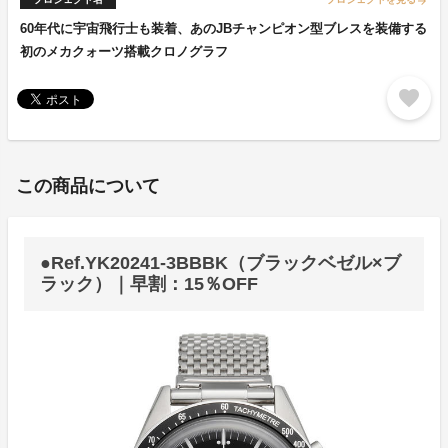
arrow_forward
60年代に宇宙飛行士も装着、あのJBチャンピオン型ブレスを装備する
初のメカクォーツ搭載クロノグラフ
favorite
この商品について
●Ref.YK20241-3BBBK（ブラックベゼル×ブ
ラック）｜早割：15％OFF