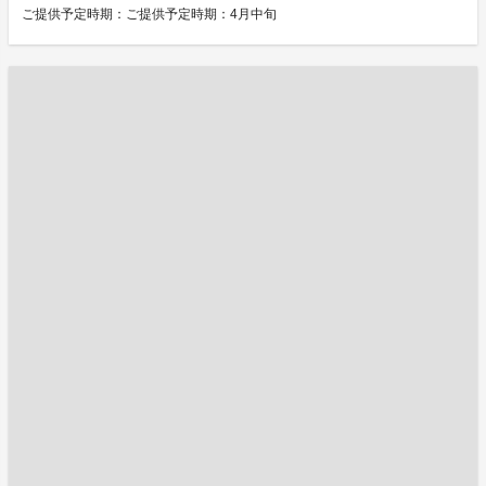
ご提供予定時期：ご提供予定時期：4月中旬