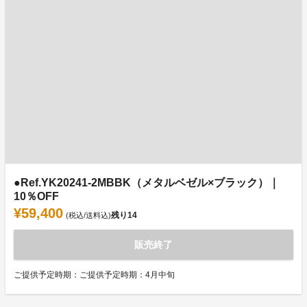
●Ref.YK20241-2MBBK（メタルベゼル×ブラック）｜
10％OFF
¥59,400
残り
14
(税込/送料込)
販売終了
ご提供予定時期：ご提供予定時期：4月中旬