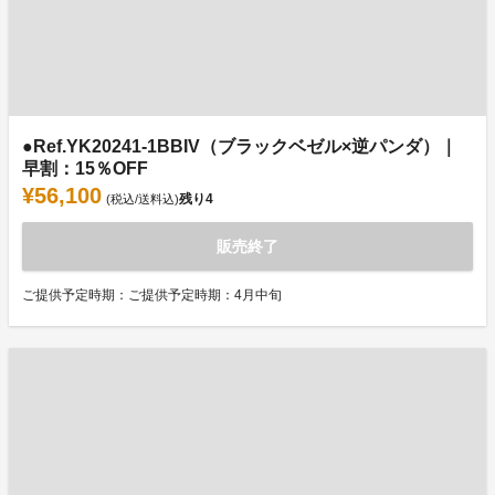
●Ref.YK20241-1BBIV（ブラックベゼル×逆パンダ）｜
早割：15％OFF
¥56,100
残り
4
(税込/送料込)
販売終了
ご提供予定時期：ご提供予定時期：4月中旬