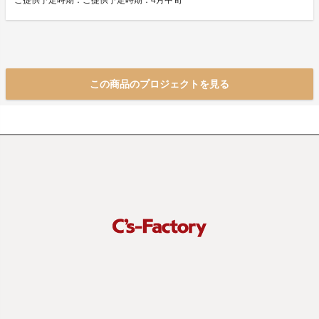
ご提供予定時期：ご提供予定時期：4月中旬
この商品のプロジェクトを見る