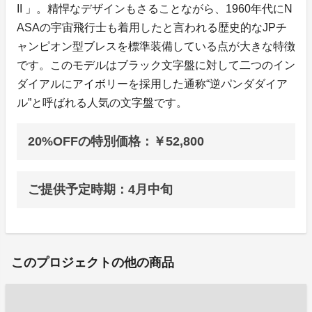
II 」。精悍なデザインもさることながら、1960年代にN
ASAの宇宙飛行士も着用したと言われる歴史的なJPチ
ャンピオン型ブレスを標準装備している点が大きな特徴
です。このモデルはブラック文字盤に対して二つのイン
ダイアルにアイボリーを採用した通称“逆パンダダイア
ル”と呼ばれる人気の文字盤です。
20%OFFの特別価格：￥52,800
ご提供予定時期：4月中旬
このプロジェクトの他の商品