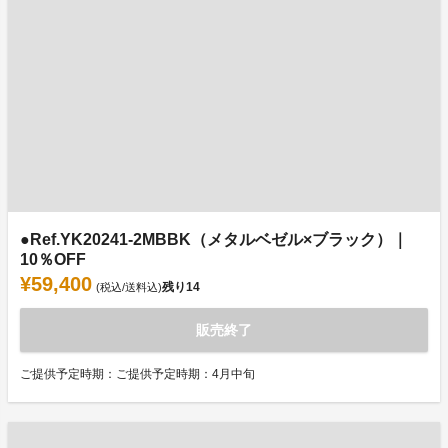
●Ref.YK20241-2MBBK（メタルベゼル×ブラック）｜
10％OFF
¥59,400
残り
14
(税込/送料込)
販売終了
ご提供予定時期：ご提供予定時期：4月中旬