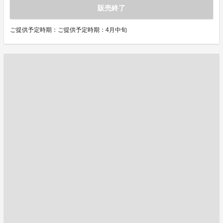
販売終了
ご提供予定時期：ご提供予定時期：4月中旬