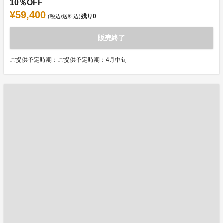
10％OFF
¥59,400
残り
0
(税込/送料込)
販売終了
ご提供予定時期：ご提供予定時期：4月中旬