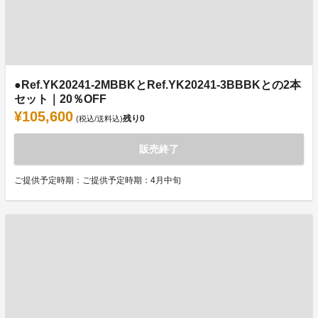
●Ref.YK20241-2MBBKとRef.YK20241-3BBBKとの2本
セット｜20％OFF
¥105,600
残り
0
(税込/送料込)
販売終了
ご提供予定時期：ご提供予定時期：4月中旬